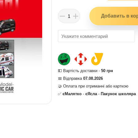
💵 Вартість доставки -
50 грн
📅 Відправка
07.08.2026
🤝 Оплата при отриманні або карткою
✅
єМалятко
-
єЯсла
-
Пакунок школяра