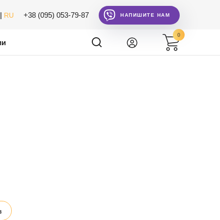
|
+38 (095) 053-79-87
RU
НАПИШИТЕ НАМ
0
ии
з