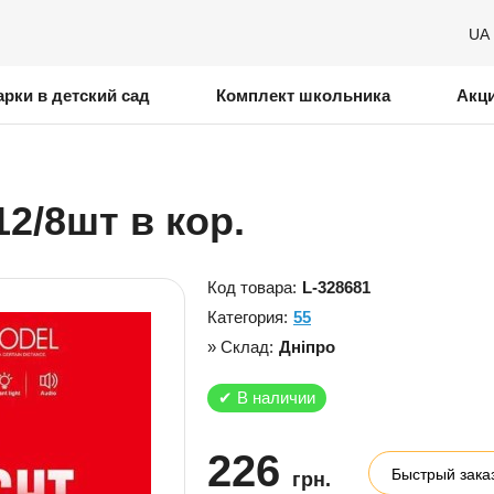
UA
рки в детский сад
Комплект школьника
Акц
12/8шт в кор.
Код товара:
L-328681
Категория:
55
» Склад:
Дніпро
✔
В наличии
226
Быстрый зака
грн.