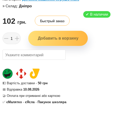
» Склад:
Дніпро
✔
В наличии
102
Быстрый заказ
грн.
💵 Вартість доставки -
50 грн
📅 Відправка
10.08.2026
🤝 Оплата при отриманні або карткою
✅
єМалятко
-
єЯсла
-
Пакунок школяра