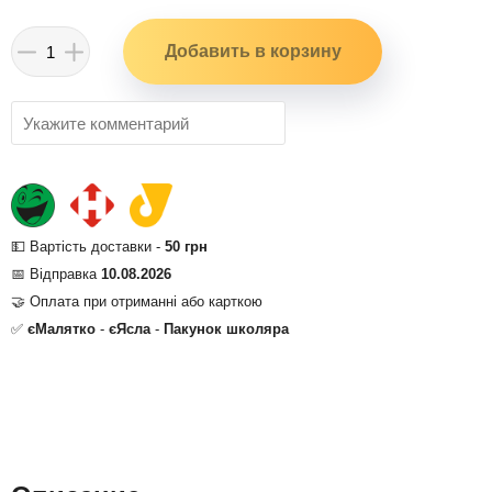
💵 Вартість доставки -
50 грн
📅 Відправка
10.08.2026
🤝 Оплата при отриманні або карткою
✅
єМалятко
-
єЯсла
-
Пакунок школяра