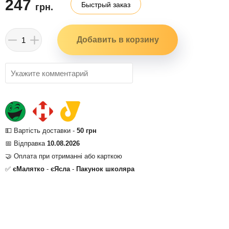
247
Быстрый заказ
грн.
💵 Вартість доставки -
50 грн
📅 Відправка
10.08.2026
🤝 Оплата при отриманні або карткою
✅
єМалятко
-
єЯсла
-
Пакунок школяра