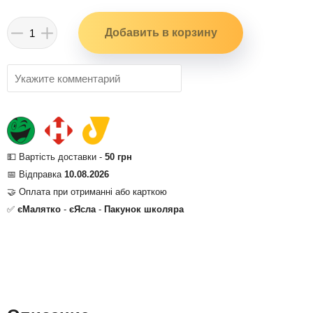
💵 Вартість доставки -
50 грн
📅 Відправка
10.08.2026
🤝 Оплата при отриманні або карткою
✅
єМалятко
-
єЯсла
-
Пакунок школяра