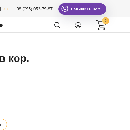
|
+38 (095) 053-79-87
RU
НАПИШИТЕ НАМ
0
ии
в кор.
з