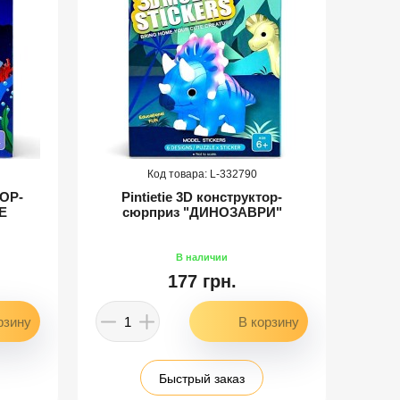
332790
ТОР-
Pintietie 3D конструктор-
P
Е
сюрприз "ДИНОЗАВРИ"
сю
177 грн.
Быстрый заказ