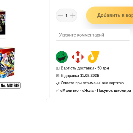
💵 Вартість доставки -
50 грн
📅 Відправка
11.08.2026
🤝 Оплата при отриманні або карткою
✅
єМалятко
-
єЯсла
-
Пакунок школяра