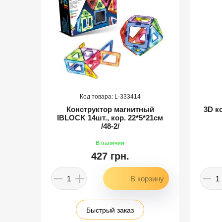
333414
р-
Конструктор магнитный
3D к
нок
IBLOCK 14шт., кор. 22*5*21см
/48-2/
427 грн.
Быстрый заказ