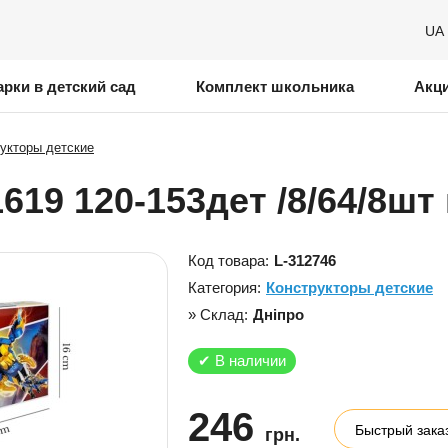
UA
рки в детский сад
Комплект школьника
Акц
укторы детские
19 120-153дет /8/64/8шт 
Код товара:
L-312746
Категория:
Конструкторы детские
» Склад:
Дніпро
✔
В наличии
246
Быстрый зака
грн.