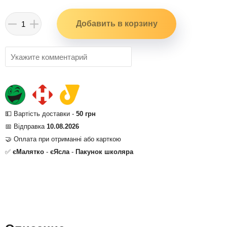
💵 Вартість доставки -
50 грн
📅 Відправка
10.08.2026
🤝 Оплата при отриманні або карткою
✅
єМалятко
-
єЯсла
-
Пакунок школяра