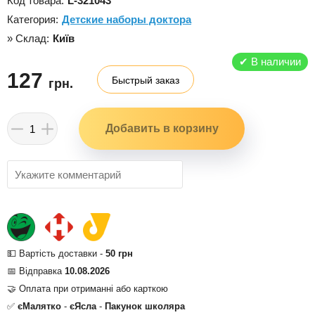
Код товара:
L-321043
Категория:
Детские наборы доктора
» Склад:
Київ
✔
В наличии
127
Быстрый заказ
грн.
💵 Вартість доставки -
50 грн
📅 Відправка
10.08.2026
🤝 Оплата при отриманні або карткою
✅
єМалятко
-
єЯсла
-
Пакунок школяра