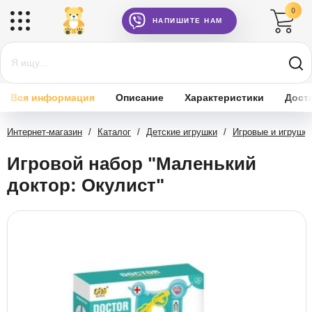
0
НАПИШИТЕ НАМ
Вся информация
Описание
Характеристики
Дост
Интернет-магазин
/
Каталог
/
Детские игрушки
/
Игровые и игруше
Игровой набор "Маленький
доктор: Окулист"