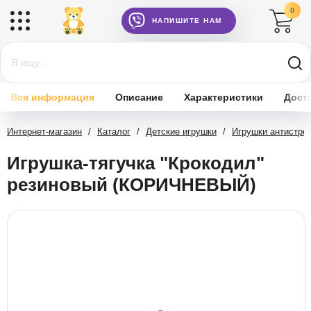
0
НАПИШИТЕ НАМ
Вся информация
Описание
Характеристики
Дост
Интернет-магазин
/
Каталог
/
Детские игрушки
/
Игрушки антистре
Игрушка-тягучка "Крокодил"
резиновый (КОРИЧНЕВЫЙ)