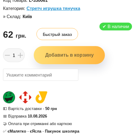
Код товара:
L-330061
Категория:
Стретч игрушка тянучка
» Склад:
Київ
✔
В наличии
62
Быстрый заказ
грн.
💵 Вартість доставки -
50 грн
📅 Відправка
10.08.2026
🤝 Оплата при отриманні або карткою
✅
єМалятко
-
єЯсла
-
Пакунок школяра