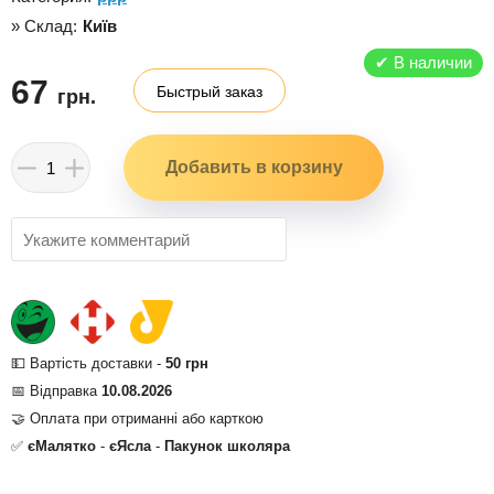
» Склад:
Київ
✔
В наличии
67
Быстрый заказ
грн.
💵 Вартість доставки -
50 грн
📅 Відправка
10.08.2026
🤝 Оплата при отриманні або карткою
✅
єМалятко
-
єЯсла
-
Пакунок школяра