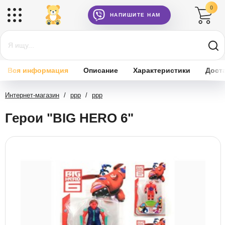
0
НАПИШИТЕ НАМ
Вся информация
Описание
Характеристики
Дост
Интернет-магазин
/
ррр
/
ррр
Герои "BIG HERO 6"