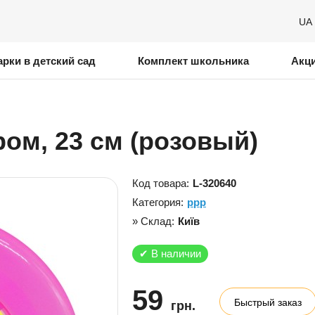
UA
рки в детский сад
Комплект школьника
Акц
ом, 23 см (розовый)
Код товара:
L-320640
Категория:
ррр
» Склад:
Київ
✔
В наличии
59
Быстрый заказ
грн.