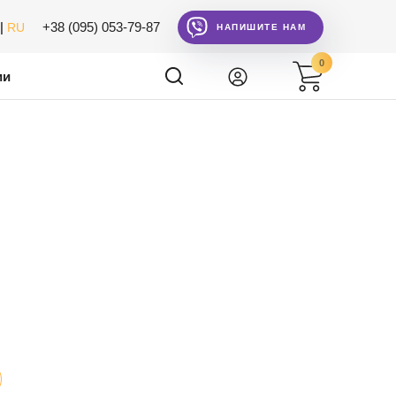
|
+38 (095) 053-79-87
RU
НАПИШИТЕ НАМ
0
ии