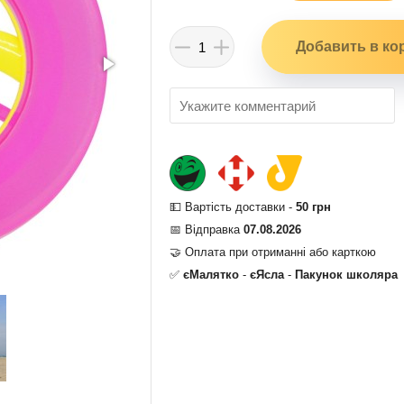
💵 Вартість доставки -
50 грн
📅 Відправка
07.08.2026
🤝 Оплата при отриманні або карткою
✅
єМалятко
-
єЯсла
-
Пакунок школяра