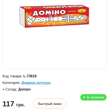
Код товара:
L-73619
Категория:
Домино детское
» Склад:
Дніпро
✔
В наличии
117
Быстрый заказ
грн.