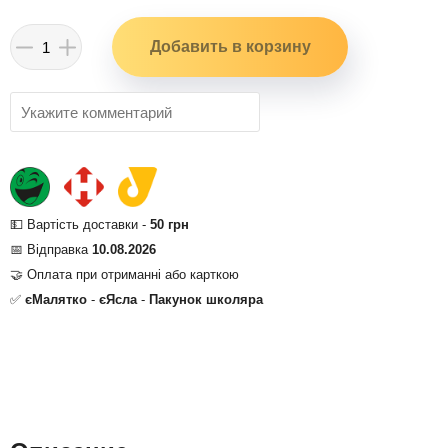
💵 Вартість доставки -
50 грн
📅 Відправка
10.08.2026
🤝 Оплата при отриманні або карткою
✅
єМалятко
-
єЯсла
-
Пакунок школяра