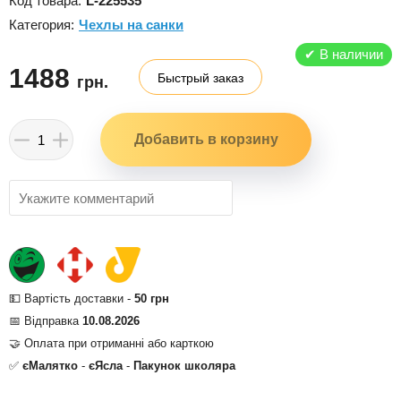
Код товара:
L-225535
Категория:
Чехлы на санки
✔
В наличии
1488
Быстрый заказ
грн.
💵 Вартість доставки -
50 грн
📅 Відправка
10.08.2026
🤝 Оплата при отриманні або карткою
✅
єМалятко
-
єЯсла
-
Пакунок школяра