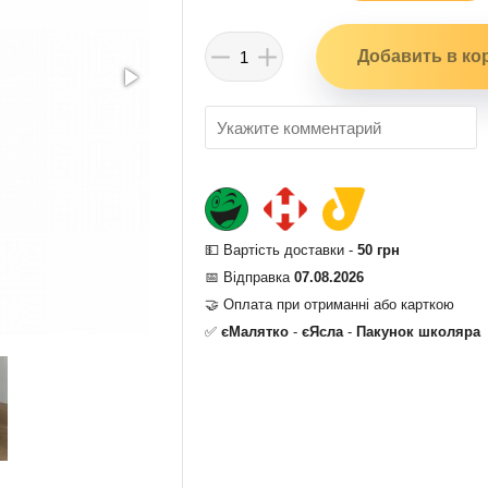
💵 Вартість доставки -
50 грн
📅 Відправка
07.08.2026
🤝 Оплата при отриманні або карткою
✅
єМалятко
-
єЯсла
-
Пакунок школяра