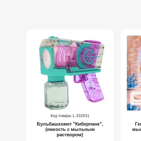
332631
и
Бульбашкомет "Киберпанк",
Ге
(емкость с мыльным
мыл
раствором)