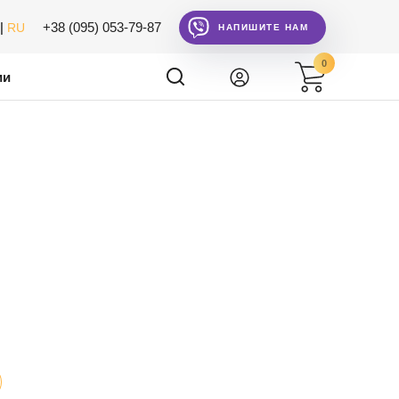
|
+38 (095) 053-79-87
RU
НАПИШИТЕ НАМ
0
ии