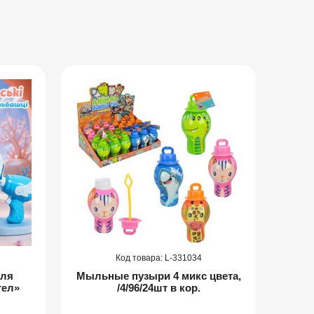
331034
для
Мыльные пузыри 4 микс цвета,
гел»
/4/96/24шт в кор.