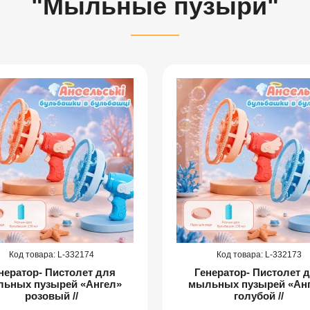
"Мыльные пузыри"
332174
332173
нератор- Пистолет для
Генератор- Пистолет 
ьных пузырей «Ангел»
мыльных пузырей «Ан
розовый //
голубой //