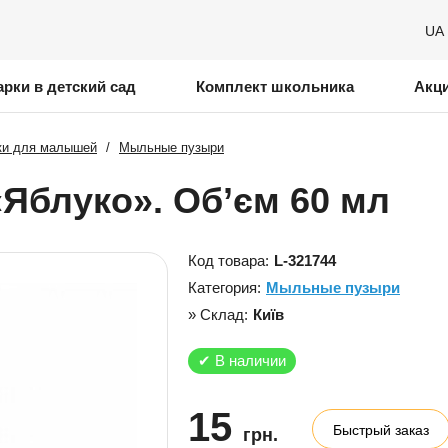
UA
рки в детский сад
Комплект школьника
Акц
ки для малышей
/
Мыльные пузыри
Яблуко». Об’єм 60 мл
Код товара:
L-321744
Категория:
Мыльные пузыри
» Склад:
Київ
✔
В наличии
15
Быстрый заказ
грн.