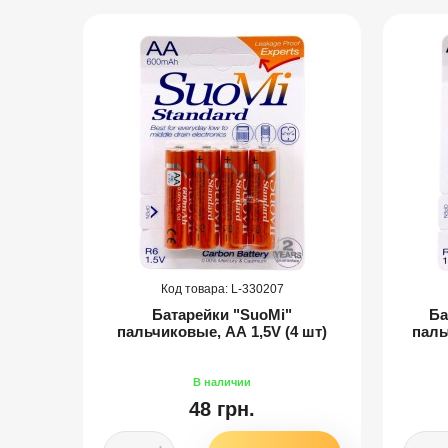
330207
1.5V,
Батарейки "SuoMi"
Ба
пальчиковые, АА 1,5V (4 шт)
паль
48 грн.