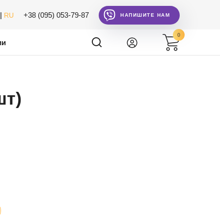
|
+38 (095) 053-79-87
RU
НАПИШИТЕ НАМ
0
ии
шт)