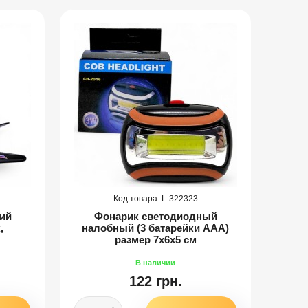
322323
ий
Фонарик светодиодный
Бата
,
налобный (3 батарейки AAA)
размер 7х6х5 см
122 грн.