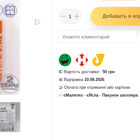
💵 Вартість доставки -
50 грн
📅 Відправка
10.08.2026
🤝 Оплата при отриманні або карткою
✅
єМалятко
-
єЯсла
-
Пакунок школяра