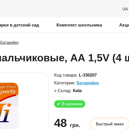
UA
рки в детский сад
Комплект школьника
Акц
Батарейки
альчиковые, АА 1,5V (4 
Код товара:
L-330207
Категория:
Батарейки
» Склад:
Київ
✔
В наличии
48
Быстрый заказ
грн.