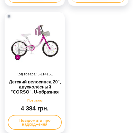
114151
Детский велосипед 20",
двухколёсный
"CORSO", U-образная
стальная рама,
стальные
противоударные диски,
4 384 грн.
сборка 75%
Повідомити про
надходження