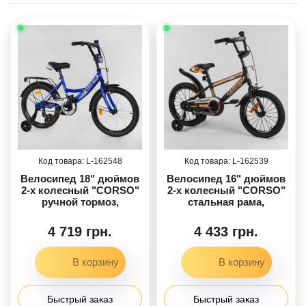
162548
162539
Велосипед 18" дюймов
Велосипед 16" дюймов
2-х колесный "CORSO"
2-х колесный "CORSO"
ручной тормоз,
стальная рама,
колокольчик,
стальные
дополнительные
противоударные диски
4 719 грн.
4 433 грн.
колеса, СОБРАННЫЙ
с усиленной спицей,
НА 75% в кор.
собранный на 75%
Быстрый заказ
Быстрый заказ