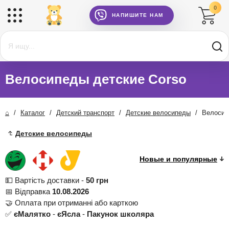
0
НАПИШИТЕ НАМ
Велосипеды детские Corso
⌂
/
Каталог
/
Детский транспорт
/
Детские велосипеды
/
Велосип
Детские велосипеды
💵 Вартість доставки -
50 грн
📅 Відправка
10.08.2026
🤝 Оплата при отриманні або карткою
✅
єМалятко
-
єЯсла
-
Пакунок школяра