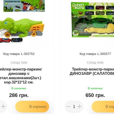
302752
300377
Київ
Київ
ейлер-монстр-паркинг
Трейлер-монстр-парк
динозавр с
ДИНОЗАВР (САЛАТОВ
етал.машинками(2шт.)
кор.32*11*12 см.
286 грн.
650 грн.