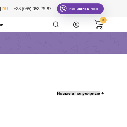
|
+38 (095) 053-79-87
RU
НАПИШИТЕ НАМ
0
ии