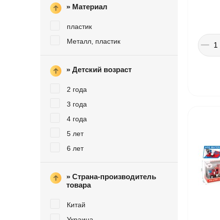
» Материал
Іграшки в дитячий садок
пластик
Подарки для детей
Металл, пластик
» Детский возраст
2 года
3 года
4 года
5 лет
6 лет
» Страна-производитель
товара
Китай
Украина