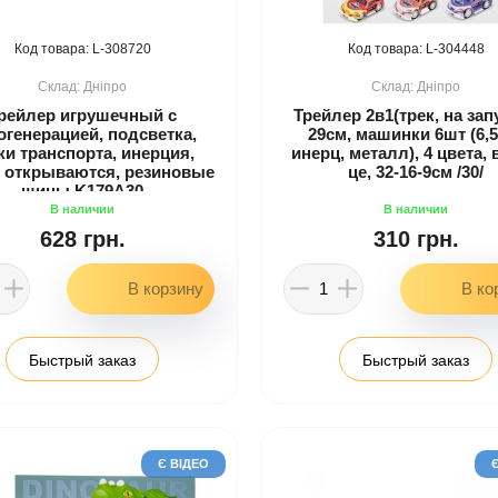
308720
304448
Дніпро
Дніпро
рейлер игрушечный с
Трейлер 2в1(трек, на запу
огенерацией, подсветка,
29см, машинки 6шт (6,5
ки транспорта, инерция,
инерц, металл), 4 цвета, 
 открываются, резиновые
це, 32-16-9см /30/
шины K179A30
628 грн.
310 грн.
Быстрый заказ
Быстрый заказ
Є ВІДЕО