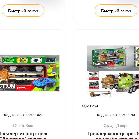
Быстрый заказ
Быстрый заказ
300349
300194
Київ
Дніпро
Трейлер-монстр-трек
Трейлер-монстр-трек 
"Динозавр" запуск с
динозавр запуск.з