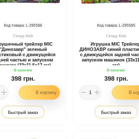
295586
295585
Київ
Київ
рушечный трейлер MIC
Игрушка MIC Трейле
"Динозавр" зеленый
ДИНОЗАВР синий пласти
стиковый с движущейся
с движущейся задней ча
дней частью и запуском
запуском машинок (33x11
ашинок (33x11.5x17 см)
см)
398 грн.
398 грн.
Быстрый заказ
Быстрый заказ