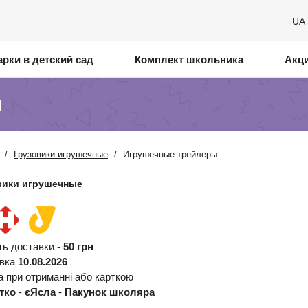
UA
рки в детский сад
Комплект школьника
Акц
ы
/
Грузовики игрушечные
/
Игрушечные трейлеры
вики игрушечные
ть доставки -
50 грн
авка
10.08.2026
а при отриманні або карткою
тко
-
єЯсла
-
Пакунок школяра