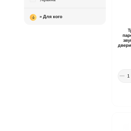
» Для кого
Т
пар
зву
двери