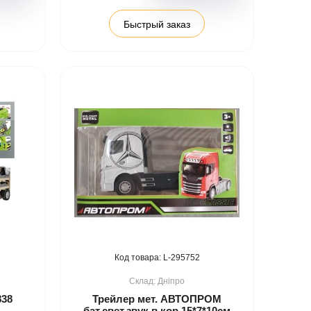
Быстрый заказ
295752
Дніпро
838
Трейлер мет. АВТОПРОМ
бат,свет,звук,в кор.15*7*10см