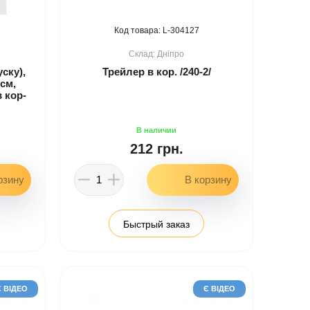
304127
Дніпро
ску),
Трейлер в кор. /240-2/
см,
в кор-
212 грн.
Быстрый заказ
Є ВІДЕО
Є ВІДЕО