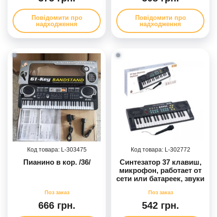
Повідомити про
Повідомити про
надходження
надходження
303475
302772
Пианино в кор. /36/
Синтезатор 37 клавиш,
микрофон, работает от
сети или батареек, звуки
животных и
музыкальных
инструментов, мелодии,
666 грн.
542 грн.
регулировка громкости,