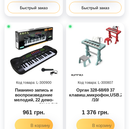
Быстрый заказ
Быстрый заказ
300900
300807
Пианино запись и
Орган 328-68/69 37
воспроизведение
клавиш,микрофон,USB.2кол.
мелодий, 22 демо-
/10/
мелодии, р-р 50*18,5*5
см, кор. 58*8,5*21,5см
961 грн.
1 376 грн.
/24-2/