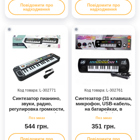
функция записи, в
Повідомити про
Повідомити про
коробке
надходження
надходження
302771
302761
Синтезатор пианино,
Синтезатор (31 клавиша,
звуки, радио,
микрофон, USB-кабель,
регулировка громкости,
на батарейках, в
микрофон, в коробке
коробке)
544 грн.
351 грн.
Повідомити про
Повідомити про