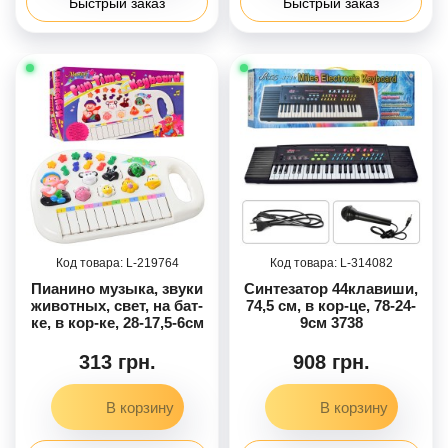
Быстрый заказ
Быстрый заказ
219764
314082
Пианино музыка, звуки
Синтезатор 44клавиши,
животных, свет, на бат-
74,5 см, в кор-це, 78-24-
ке, в кор-ке, 28-17,5-6см
9см 3738
313 грн.
908 грн.