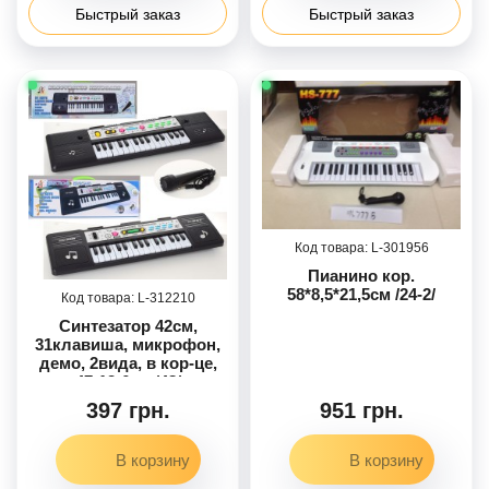
Быстрый заказ
Быстрый заказ
301956
Пианино кор.
58*8,5*21,5см /24-2/
312210
Синтезатор 42см,
31клавиша, микрофон,
демо, 2вида, в кор-це,
47-13-6см /48/
397 грн.
951 грн.