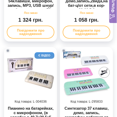
Фільтр
54клавиши, микрофон,
демо,запись,2вида,на
запись, МР3, USB шнур/
бат-ц/от сети,в кор-
на бат-ке, в кор-ке, 78-
це,83-23,5-9см
26-9см
1 324 грн.
1 058 грн.
Повідомити про
Повідомити про
надходження
надходження
Є ВІДЕО
304036
295833
Пианино на батарейках,
Синтезатор 37 клавиш,
с микрофоном, (в
демо, запись,