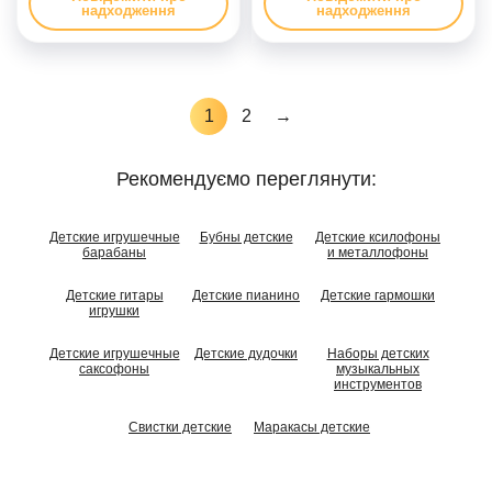
надходження
надходження
1
2
→
Рекомендуємо переглянути:
Детские игрушечные
Бубны детские
Детские ксилофоны
барабаны
и металлофоны
Детские гитары
Детские пианино
Детские гармошки
игрушки
Детские игрушечные
Детские дудочки
Наборы детских
саксофоны
музыкальных
инструментов
Свистки детские
Маракасы детские