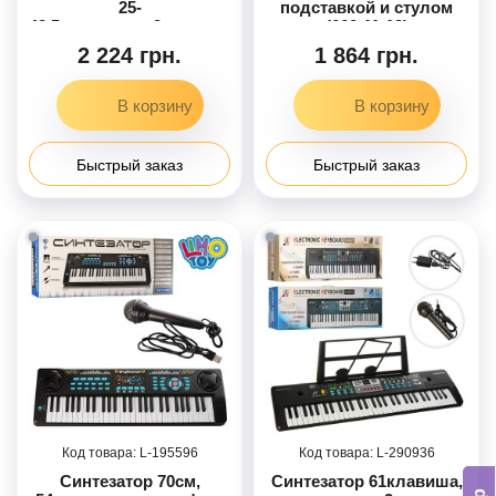
25-
подставкой и стулом
43,5см,рег.гучн,2виды,на
(660-11-12)
бат-ке,в кор-ке,49-48-
2 224 грн.
1 864 грн.
11см
Быстрый заказ
Быстрый заказ
195596
290936
Синтезатор 70см,
Синтезатор 61клавиша,