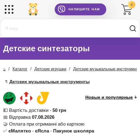
0
НАПИШИТЕ НАМ
Детские синтезаторы
⌂
/
Каталог
/
Детские игрушки
/
Детские музыкальные инструмент
Детские музыкальные инструменты
💵 Вартість доставки -
50 грн
📅 Відправка
07.08.2026
🤝 Оплата при отриманні або карткою
✅
єМалятко
-
єЯсла
-
Пакунок школяра