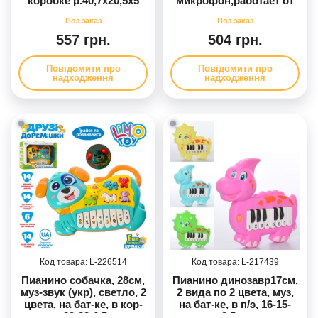
коробке р.40,7x20,5x5
микрофон,работает от
см)
сети и от батареек,3
цвета, в кор-це,
42,16,5см
557 грн.
504 грн.
Повідомити про
Повідомити про
надходження
надходження
226514
217439
Пианино собачка, 28см,
Пианино динозавр17см,
муз-звук (укр), светло, 2
2 вида по 2 цвета, муз,
цвета, на бат-ке, в кор-
на бат-ке, в п/э, 16-15-
ке, 33-23-6,5см
3,5см