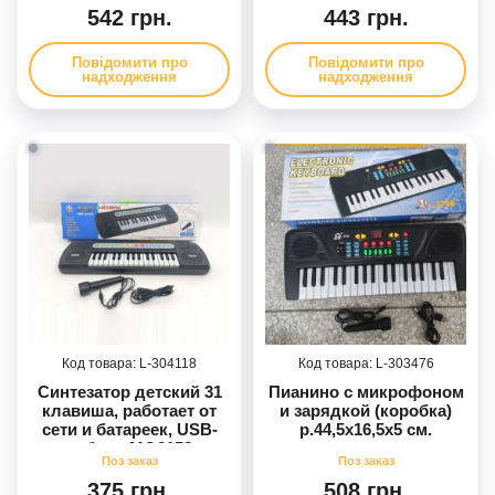
542 грн.
443 грн.
Повідомити про
Повідомити про
надходження
надходження
304118
303476
Синтезатор детский 31
Пианино с микрофоном
клавиша, работает от
и зарядкой (коробка)
сети и батареек, USB-
р.44,5х16,5х5 см.
кабель MQ3158
375 грн.
508 грн.