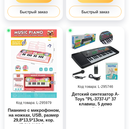
Быстрый заказ
Быстрый заказ
295746
Детский синтезатор A-
Toys "PL-3737-U" 37
295979
клавиш, 5 демо
мелодий, функция
Пианино с микрофоном,
звукозаписи, 8 стилей
на ножках, USB, размер
воспроизведения
29,8*13,5*13см, кор.
47,3*6,1*20,9см