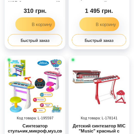
USB,2виды, в кор-ке 48-
музыкой и
13-4,5см
движущимися
310 грн.
1 495 грн.
фигурками (063412)
Быстрый заказ
Быстрый заказ
195597
178141
Синтезатор
Детский синтезатор MIC
стульчик,микроф,муз,свет,49-
"Music" красный с