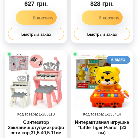
627 грн.
828 грн.
Быстрый заказ
Быстрый заказ
Є ВІДЕО
288113
233414
Синтезатор
Интерактивная игрушка
25клавиш,стул,микрофон,запись,2кол,от
"Little Tiger Piano" (23
сети,кор,31,5-40,5-11см
см)