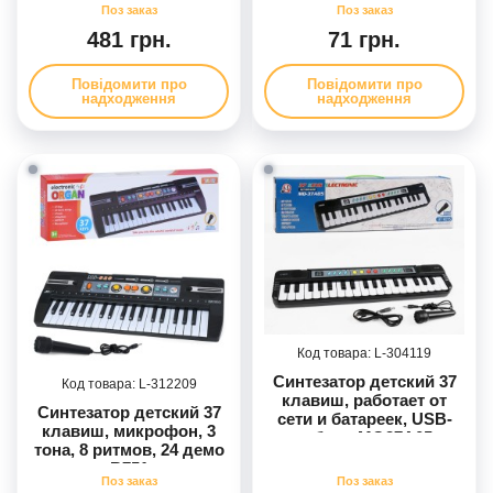
481 грн.
71 грн.
Повідомити про
Повідомити про
надходження
надходження
304119
Синтезатор детский 37
312209
клавиш, работает от
Синтезатор детский 37
сети и батареек, USB-
клавиш, микрофон, 3
кабель MQ37A05
тона, 8 ритмов, 24 демо
R751