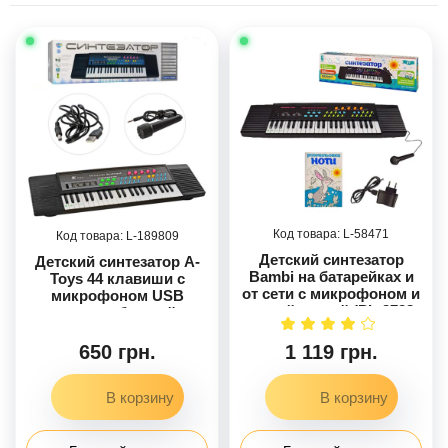
58471
189809
Детский синтезатор
Детский синтезатор A-
Bambi на батарейках и
Toys 44 клавиши с
от сети с микрофоном и
микрофоном USB
нотной книгой (PL-3738-
шнуром на батарейках
U)
63 см (MS-3738)
650 грн.
1 119 грн.