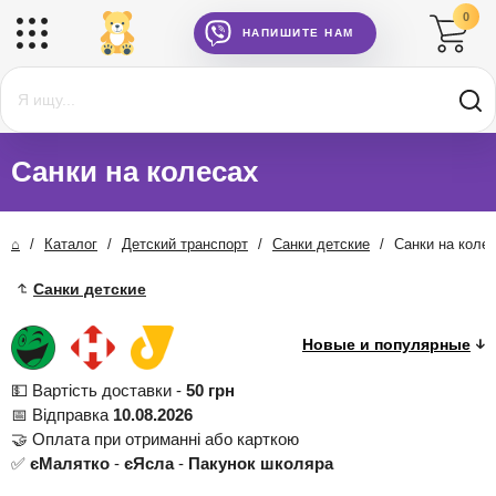
0
НАПИШИТЕ НАМ
Санки на колесах
⌂
/
Каталог
/
Детский транспорт
/
Санки детские
/
Санки на коле
Санки детские
💵 Вартість доставки -
50 грн
📅 Відправка
10.08.2026
🤝 Оплата при отриманні або карткою
✅
єМалятко
-
єЯсла
-
Пакунок школяра