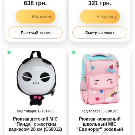
в п/е
638 грн.
321 грн.
Быстрый заказ
Быстрый заказ
181471
180185
Рюкзак детский MIC
Рюкзак каркасный
"Панда" с жестким
школьный MIC
каркасом 28 см (C60012)
"Единорог" розовый
(C57478)