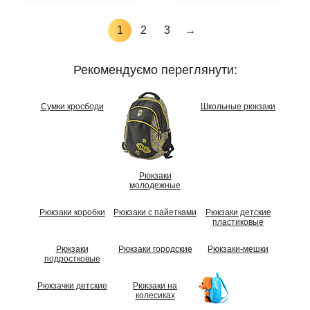
1
2
3
→
Рекомендуємо переглянути:
Сумки кросбоди
Школьные рюкзаки
Рюкзаки
молодежные
Рюкзаки коробки
Рюкзаки с пайетками
Рюкзаки детские
пластиковые
Рюкзаки
Рюкзаки городские
Рюкзаки-мешки
подростковые
Рюкзачки детские
Рюкзаки на
колесиках