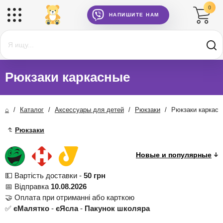
0
НАПИШИТЕ НАМ
Рюкзаки каркасные
⌂
/
Каталог
/
Аксессуары для детей
/
Рюкзаки
/
Рюкзаки каркас
Рюкзаки
💵 Вартість доставки -
50 грн
📅 Відправка
10.08.2026
🤝 Оплата при отриманні або карткою
✅
єМалятко
-
єЯсла
-
Пакунок школяра