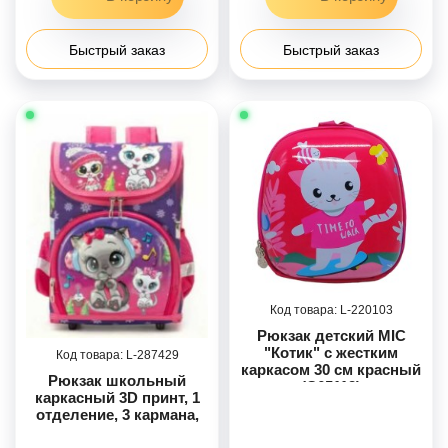
Быстрый заказ
Быстрый заказ
220103
Рюкзак детский MIC
"Котик" с жестким
287429
каркасом 30 см красный
Рюкзак школьный
(C65112)
каркасный 3D принт, 1
отделение, 3 кармана,
ортопедическая спинка,