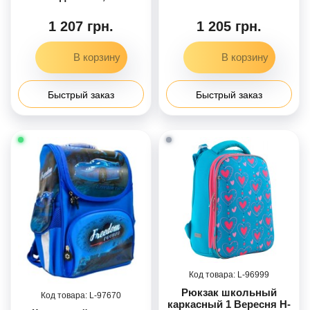
спереди, 2 боковых
дополнительное
кармана.
спереди, 2 боковых
1 207 грн.
1 205 грн.
Департментализация
кармана.
отсеков,
Департментализация
светоотражающие
отсеков внутри,
элементы, уплотненное
светоотражающие
дно NIGHT RACE
элементы, уплотненное
дно GORGEOUS
Быстрый заказ
Быстрый заказ
96999
Рюкзак школьный
97670
каркасный 1 Вересня H-