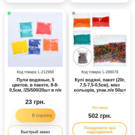
212968
288078
Пули водяные, 5
Кулі водяні, пакет (20г,
цветов, в пакете, 8-8-
7,5-7,5-0,5см), мікс
0,5см, /25/500/20шт в п/е
кольорів, упак.п/е 50шт
(1упаковка-1колір) /14
23 грн.
502 грн.
Повідомити про
Быстрый заказ
надходження