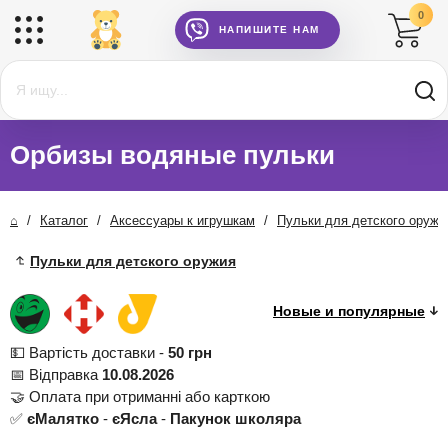
0
НАПИШИТЕ НАМ
Орбизы водяные пульки
⌂
/
Каталог
/
Аксессуары к игрушкам
/
Пульки для детского оружи
Пульки для детского оружия
💵 Вартість доставки -
50 грн
📅 Відправка
10.08.2026
🤝 Оплата при отриманні або карткою
✅
єМалятко
-
єЯсла
-
Пакунок школяра