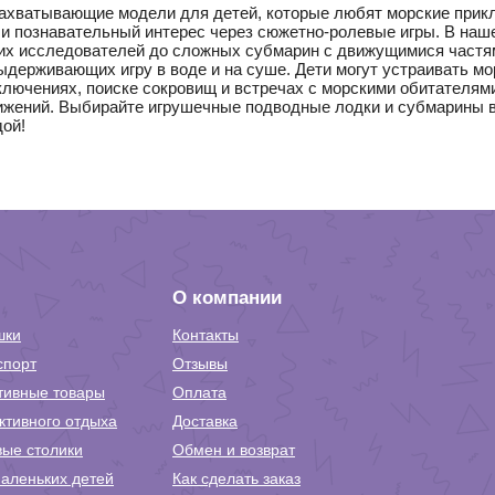
ахватывающие модели для детей, которые любят морские прикл
 и познавательный интерес через сюжетно-ролевые игры. В на
ких исследователей до сложных субмарин с движущимися частя
ыдерживающих игру в воде и на суше. Дети могут устраивать мо
лючениях, поиске сокровищ и встречах с морскими обитателями
ижений. Выбирайте игрушечные подводные лодки и субмарины в
ой!
О компании
шки
Контакты
спорт
Отзывы
тивные товары
Оплата
ктивного отдыха
Доставка
вые столики
Обмен и возврат
аленьких детей
Как сделать заказ