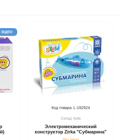
Є ВІДЕО
192924
Київ
р
Электромеханический
й)
конструктор Zirka "Субмарина"