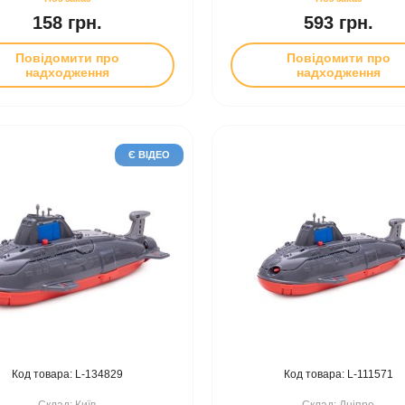
158 грн.
593 грн.
Повідомити про
Повідомити про
надходження
надходження
Є ВІДЕО
134829
111571
Київ
Дніпро