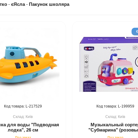
тко
-
єЯсла
-
Пакунок школяра
217529
199959
Київ
Київ
ка для воды "Подводная
Музыкальный сорте
лодка", 26 см
"Субмарина" (розовы