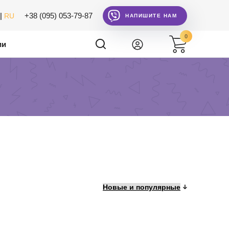
|
+38 (095) 053-79-87
RU
НАПИШИТЕ НАМ
0
ии