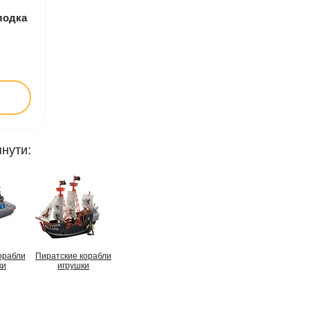
лодка
нути:
орабли
Пиратские корабли
ки
игрушки