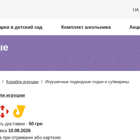
UA
рки в детский сад
Комплект школьника
Акц
ые
/
Корабли игрушки
/
Игрушечные подводные лодки и субмарины
ли игрушки
ть доставки -
50 грн
авка
10.08.2026
а при отриманні або карткою