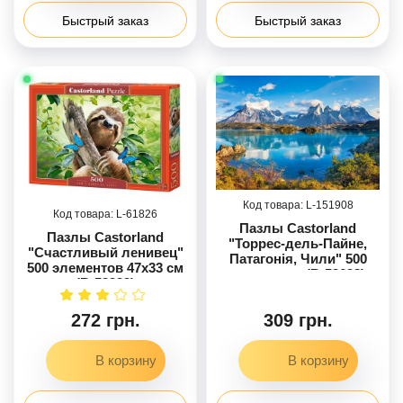
Быстрый заказ
Быстрый заказ
151908
61826
Пазлы Castorland
Пазлы Castorland
"Торрес-дель-Пайне,
"Счастливый ленивец"
Патагонія, Чили" 500
500 элементов 47x33 см
элементов (B-53698)
(B-53223)
272 грн.
309 грн.