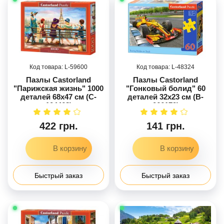
59600
48324
Пазлы Castorland
Пазлы Castorland
"Парижская жизнь" 1000
"Гонковый болид" 60
деталей 68x47 см (C-
деталей 32x23 см (B-
104468)
066179)
422 грн.
141 грн.
Быстрый заказ
Быстрый заказ