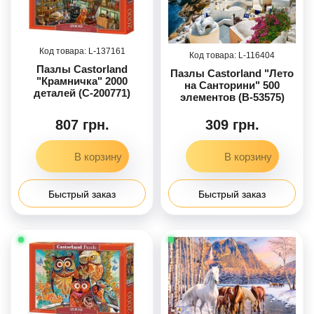
137161
116404
Пазлы Castorland
Пазлы Castorland "Лето
"Крамничка" 2000
на Санторини" 500
деталей (C-200771)
элементов (B-53575)
807 грн.
309 грн.
Быстрый заказ
Быстрый заказ