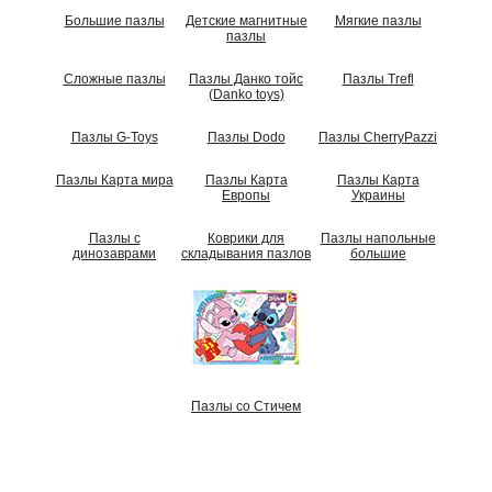
Большие пазлы
Детские магнитные
Мягкие пазлы
пазлы
Сложные пазлы
Пазлы Данко тойс
Пазлы Trefl
(Danko toys)
Пазлы G-Toys
Пазлы Dodo
Пазлы CherryPazzi
Пазлы Карта мира
Пазлы Карта
Пазлы Карта
Европы
Украины
Пазлы с
Коврики для
Пазлы напольные
динозаврами
складывания пазлов
большие
Пазлы со Стичем