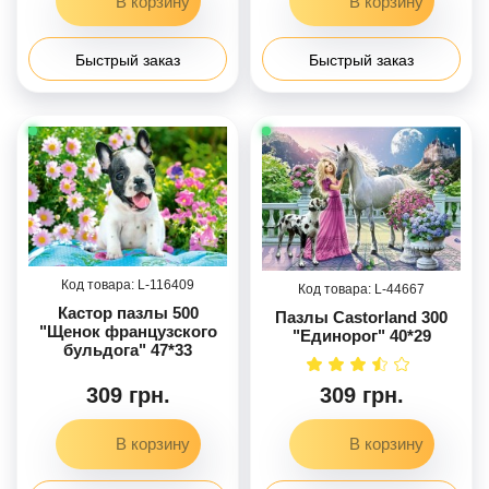
Быстрый заказ
Быстрый заказ
116409
44667
Кастор пазлы 500
Пазлы Castorland 300
"Щенок французского
"Единорог" 40*29
бульдога" 47*33
309 грн.
309 грн.