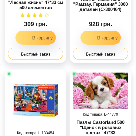
"Лесная жизнь" 47*33 см
"Рамзау, Германия" 3000
500 элементов
деталей (C-300464)
309 грн.
928 грн.
Быстрый заказ
Быстрый заказ
44770
Пазлы Castorland 500
"Щенок в розовых
цветах" 47*33
133454