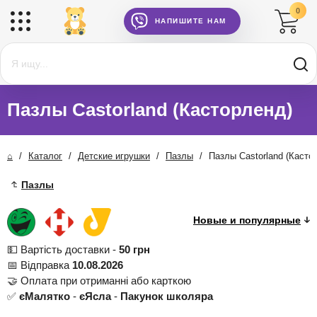
0
НАПИШИТЕ НАМ
Пазлы Сastorland (Касторленд)
⌂
/
Каталог
/
Детские игрушки
/
Пазлы
/
Пазлы Сastorland (Касто
Пазлы
💵 Вартість доставки -
50 грн
📅 Відправка
10.08.2026
🤝 Оплата при отриманні або карткою
✅
єМалятко
-
єЯсла
-
Пакунок школяра