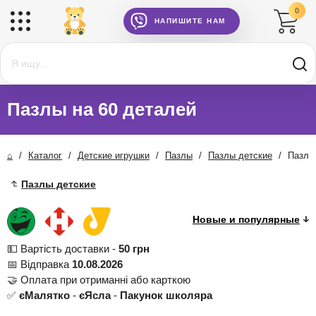
0
НАПИШИТЕ НАМ
Пазлы на 60 деталей
⌂
/
Каталог
/
Детские игрушки
/
Пазлы
/
Пазлы детские
/
Пазлы
Пазлы детские
💵 Вартість доставки -
50 грн
📅 Відправка
10.08.2026
🤝 Оплата при отриманні або карткою
✅
єМалятко
-
єЯсла
-
Пакунок школяра