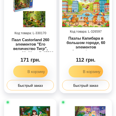
326597
330170
Пазлы Капибара в
Пазл Castorland 260
большом городе, 60
элементов "Его
элементов
величество Тигр",
©art_selena_ua
размер 32х23 см B-27569
171 грн.
112 грн.
Быстрый заказ
Быстрый заказ