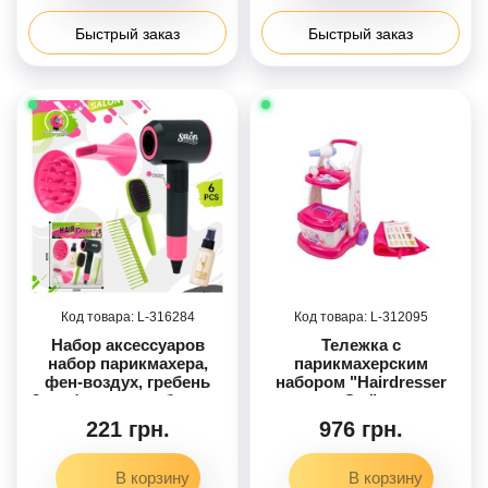
Быстрый заказ
Быстрый заказ
316284
312095
Набор аксессуаров
Тележка с
набор парикмахера,
парикмахерским
фен-воздух, гребень
набором "Hairdresser
2шт, флакон, на бат-ц, в
Set"
п/е 25-36-8см /48/
221 грн.
976 грн.