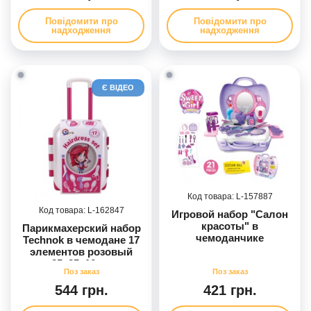
Повідомити про
Повідомити про
надходження
надходження
Є ВІДЕО
157887
162847
Игровой набор "Салон
красоты" в
Парикмахерский набор
чемоданчике
Technok в чемодане 17
элементов розовый
25х35х16 см
544 грн.
421 грн.