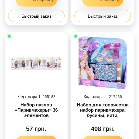
Быстрый заказ
Быстрый заказ
265183
217436
Набор пазлов
Набор для творчества
«Парикмахеры» 36
набор парикмахера,
элементов
бусины, нити,
устройство для
плетения, фен,
57 грн.
408 грн.
расческа, косметичка,
на листе, 30-32-6,5см