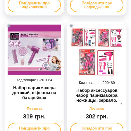
Повідомити про
Повідомити про
надходження
надходження
201064
200480
Набор парикмахера
Набор аксессуаров
детский, с феном на
набор парикмахера,
батарейках
ножницы, зеркало,
расческа, аксессуары, 3
вида (плойка, 2 вида-
фен), на бат-ке, на листе
319 грн.
302 грн.
48,5-30-5см
Повідомити про
Повідомити про