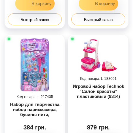
Быстрый заказ
Быстрый заказ
188091
Игровой набор Technok
"Салон красоты"
пластиковый (9314)
217435
Набор для творчества
набор парикмахера,
бусины нити,
устройство для
плетения, фен,
384 грн.
879 грн.
расческа, заколки,