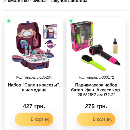
✅
єМалятко
-
єЯсла
-
Пакунок школяра
135234
333172
Набор "Салон красоты",
Парикмахера набор
в чемодане
батар. фен. Аксесс кор.
20.5*26*7 см /72-2/
427 грн.
275 грн.