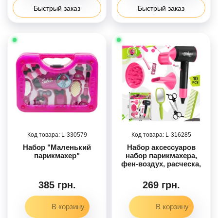
Быстрый заказ
Быстрый заказ
330579
316285
Набор "Маленький
Набор аксессуаров
парикмахер"
набор парикмахера,
фен-воздух, расческа,
ножницы, зеркало,
бигуди, заколка, на бат-
385 грн.
269 грн.
ц, в п/э 25-37-9см /36/