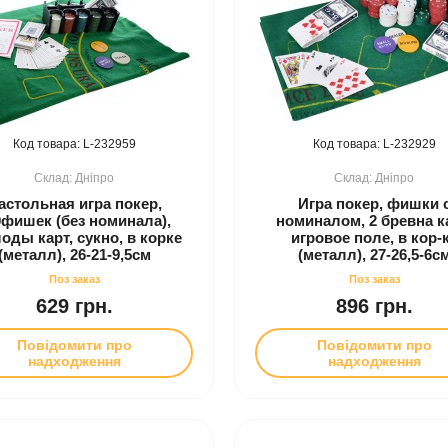
232959
232929
Дніпро
Дніпро
астольная игра покер,
Игра покер, фишки 
0фишек (без номинала),
номиналом, 2 бревна к
оды карт, сукно, в корке
игровое поле, в кор-
(металл), 26-21-9,5см
(металл), 27-26,5-6с
629 грн.
896 грн.
Повідомити про
Повідомити про
надходження
надходження