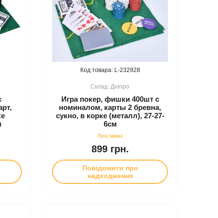
232928
Дніпро
с
Игра покер, фишки 400шт с
арт,
номиналом, карты 2 бревна,
ке
сукно, в корке (металл), 27-27-
м
6см
899 грн.
Повідомити про
надходження