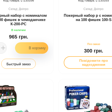
235356
235355
Дніпро
Дніпро
рный набор с номиналом
Покерный набор р с ном
00 фишек в чемоданчике
на 100 фишек 100-S
К-200-РС
965 грн.
300 грн.
Повідомити про
Быстрый заказ
надходження