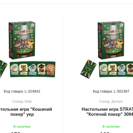
324842
302387
Київ
Дніпро
тольная игра "Кошачий
Настольная игра STRA
покер" укр
"Котячий покер" 309