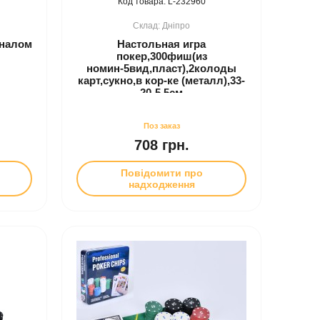
232960
Дніпро
иналом
Настольная игра
покер,300фиш(из
номин-5вид,пласт),2колоды
карт,сукно,в кор-ке (металл),33-
20-5,5см
708 грн.
Повідомити про
надходження