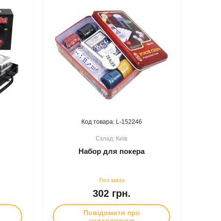
152246
Київ
Набор для покера
302 грн.
Повідомити про
надходження