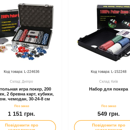
224636
152248
Дніпро
Київ
тольная игра покер, 200
Набор для покера
к, 2 бревна карт, кубики,
м. чемодан, 30-24-8 см
1 151 грн.
549 грн.
Повідомити про
Повідомити про
надходження
надходження