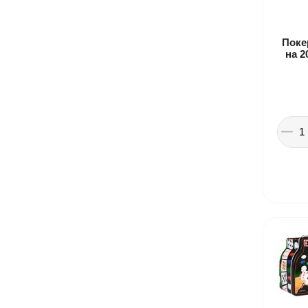
Поке
на 2