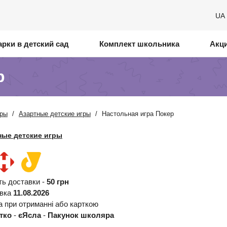
UA
рки в детский сад
Комплект школьника
Акц
р
гры
/
Азартные детские игры
/
Настольная игра Покер
ные детские игры
ть доставки -
50 грн
авка
11.08.2026
а при отриманні або карткою
тко
-
єЯсла
-
Пакунок школяра