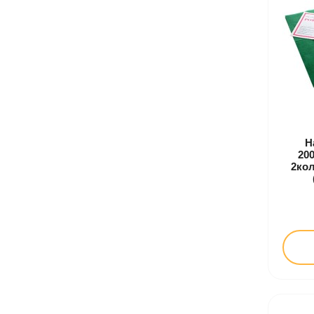
Н
20
2кол