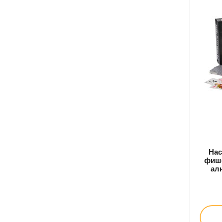
Нас
фише
алю