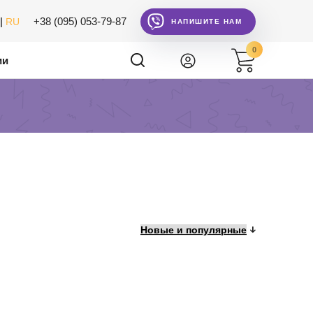
|
+38 (095) 053-79-87
RU
НАПИШИТЕ НАМ
0
ии