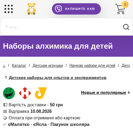
0
НАПИШИТЕ НАМ
Наборы алхимика для детей
⌂
/
Каталог
/
Детские игрушки
/
Наукові набори для дітей
/
Детск
Детские наборы для опытов и экспериментов
💵 Вартість доставки -
50 грн
📅 Відправка
10.08.2026
🤝 Оплата при отриманні або карткою
✅
єМалятко
-
єЯсла
-
Пакунок школяра