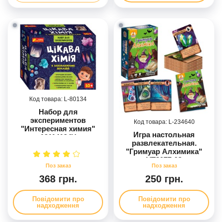
80134
Набор для
экспериментов
234640
"Интересная химия"
Игра настольная
12114124У
развлекательная.
"Гримуар Алхимика"
VT8077-08
368 грн.
250 грн.
Повідомити про
Повідомити про
надходження
надходження