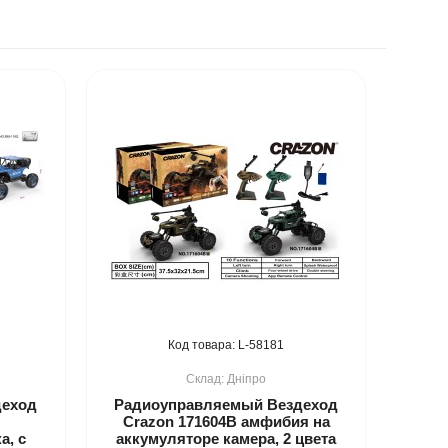
58181
Дніпро
деход
Радиоуправляемый Вездеход
Crazon 171604B амфибия на
а, с
аккумуляторе камера, 2 цвета