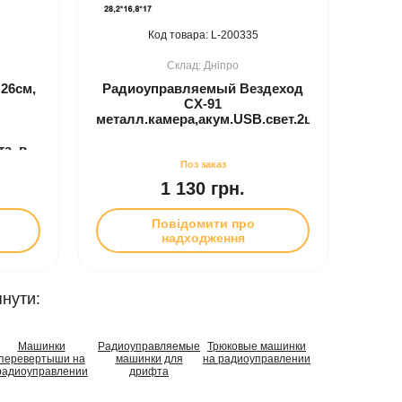
200335
Дніпро
 26см,
Радиоуправляемый Вездеход
CX-91
металл.камера,акум.USB.свет.2цв.кор.28,2*16,
а, в
м
1 130 грн.
Повідомити про
надходження
нути:
Машинки
Радиоуправляемые
Трюковые машинки
перевертыши на
машинки для
на радиоуправлении
радиоуправлении
дрифта