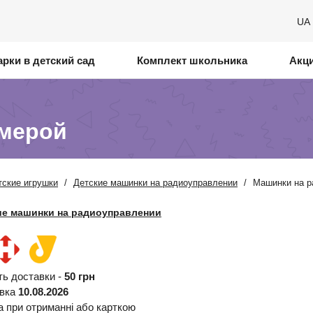
UA
рки в детский сад
Комплект школьника
Акц
амерой
ские игрушки
/
Детские машинки на радиоуправлении
/
Машинки на р
ие машинки на радиоуправлении
ть доставки -
50 грн
авка
10.08.2026
а при отриманні або карткою