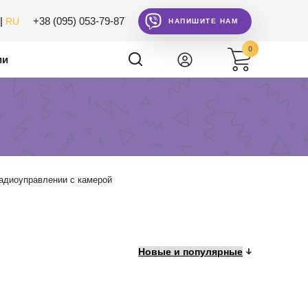
|
+38 (095) 053-79-87
RU
НАПИШИТЕ НАМ
0
ии
адиоуправлении с камерой