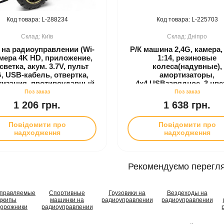
288234
225703
Київ
Дніпро
 на радиоуправлении (Wi-
Р/К машина 2,4G, камера,
амера 4K HD, приложение,
1:14, резиновые
светка, акум. 3.7V, пульт
колеса(надувные),
G, USB-кабель, отвертка,
амортизаторы,
тизация, противоударный
4х4,USBзарядное, 3 цвет
рпус, резиновые шины,
кор-ке, 40-25,5-19,5с
ржатель для телефона)
1 206 грн.
1 638 грн.
Повідомити про
Повідомити про
надходження
надходження
Рекомендуємо перегля
правляемые
Спортивные
Грузовики на
Вездеходы на
джипы
машинки на
радиоуправлении
радиоуправлении
дорожники
радиоуправлении