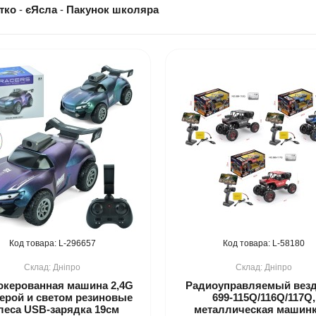
тко
-
єЯсла
-
Пакунок школяра
296657
58180
Дніпро
Дніпро
окерованная машина 2,4G
Радиоуправляемый вез
мерой и светом резиновые
699-115Q/116Q/117Q,
леса USB-зарядка 19см
металлическая машинк