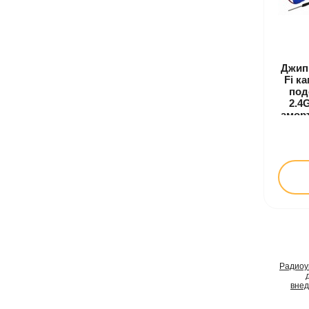
Джип
Fi к
под
2.4
амор
ко
де
Радиоу
вне