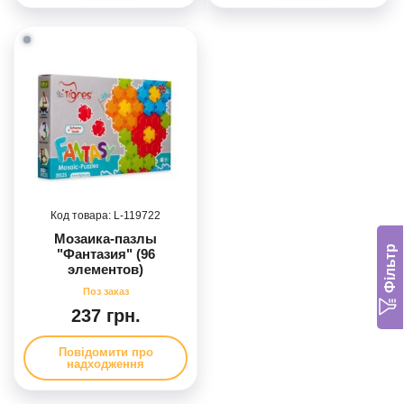
119722
Мозаика-пазлы
Фільтр
"Фантазия" (96
элементов)
237 грн.
Повідомити про
надходження