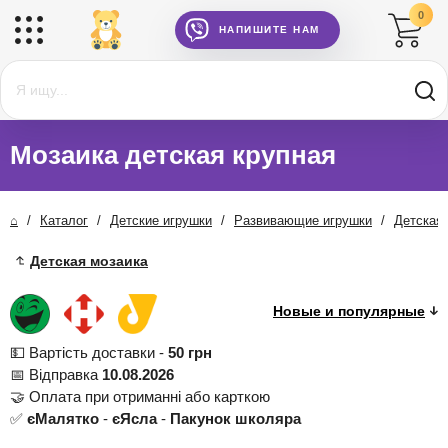
0
НАПИШИТЕ НАМ
Мозаика детская крупная
⌂
/
Каталог
/
Детские игрушки
/
Развивающие игрушки
/
Детская
Детская мозаика
💵 Вартість доставки -
50 грн
📅 Відправка
10.08.2026
🤝 Оплата при отриманні або карткою
✅
єМалятко
-
єЯсла
-
Пакунок школяра