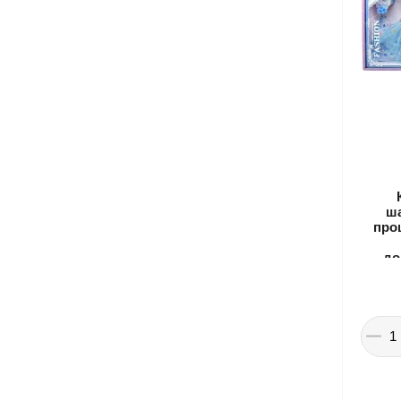
ша
про
до
аксес