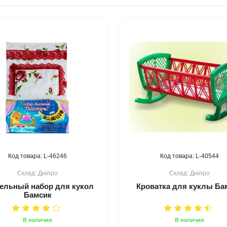
46246
40544
Дніпро
Дніпро
ельный набор для кукол
Кроватка для куклы Ба
Бамсик