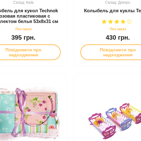
Київ
Дніпро
бель для кукол Technok
Колыбель для куклы Те
озовая пластиковая с
лектом белья 53x8x31 см
395 грн.
430 грн.
Повідомити про
Повідомити про
надходження
надходження