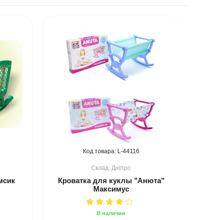
44116
Дніпро
мсик
Кроватка для куклы "Анюта"
Максимус