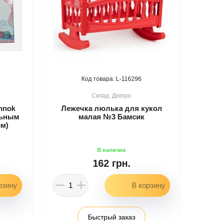
116296
Дніпро
hnok
Лежечка люлька для кукол
льным
малая №3 Бамсик
см)
162 грн.
Быстрый заказ