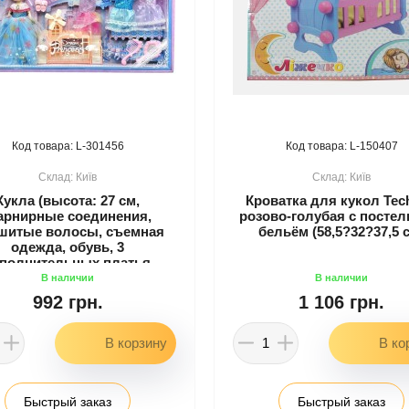
301456
150407
Київ
Київ
Кукла (высота: 27 см,
Кроватка для кукол Tec
рнирные соединения,
розово-голубая с посте
шитые волосы, съемная
бельём (58,5?32?37,5 
одежда, обувь, 3
полнительных платья,
суары, кроватка с горкой)
992 грн.
1 106 грн.
Быстрый заказ
Быстрый заказ