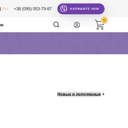
|
+38 (095) 053-79-87
RU
НАПИШИТЕ НАМ
0
ии