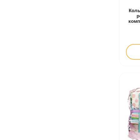
Колы
р
комп