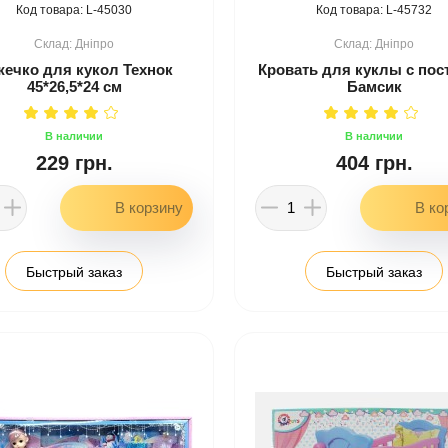
45030
45732
Дніпро
Дніпро
ечко для кукол Технок
Кровать для куклы с по
45*26,5*24 см
Бамсик
229 грн.
404 грн.
Быстрый заказ
Быстрый заказ