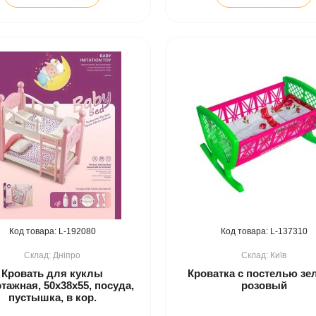
192080
137310
Дніпро
Київ
Кровать для куклы
Кроватка с постелью зе
тажная, 50х38х55, посуда,
розовый
пустышка, в кор.