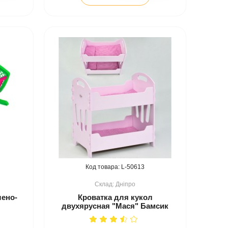
50613
Дніпро
лено-
Кроватка для кукол
двухярусная "Мася" Бамсик