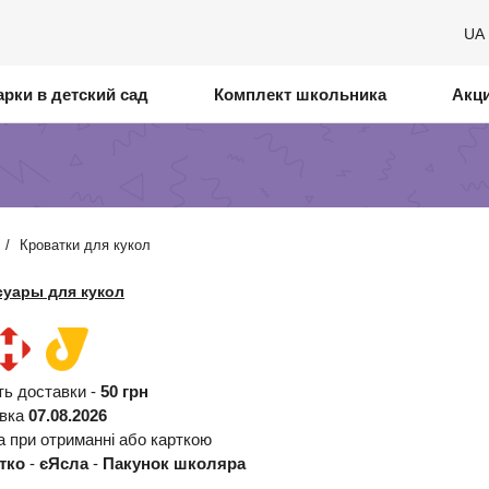
UA
рки в детский сад
Комплект школьника
Акц
/
Кроватки для кукол
суары для кукол
ть доставки -
50 грн
авка
07.08.2026
а при отриманні або карткою
тко
-
єЯсла
-
Пакунок школяра