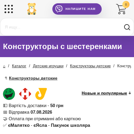
0
НАПИШИТЕ НАМ
Конструкторы с шестеренками
⌂
/
Каталог
/
Детские игрушки
/
Конструкторы детские
/
Конструк
Конструкторы детские
💵 Вартість доставки -
50 грн
📅 Відправка
07.08.2026
🤝 Оплата при отриманні або карткою
✅
єМалятко
-
єЯсла
-
Пакунок школяра