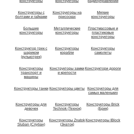
конструкторы
конструкторы
радиоуправлении
Конструкторы с
Конструкторы на
Мягкие
болтами и гайками
присосках
конструкторы
Большие
Металлические
Пластмассовые и
конструкторы
конструкторы
пластиковые
конструкторы
Конструктор трек с
Конструкторы
Конструкторы
шариком
корабли
самолеты
(кулькотрек)
Конструкторы
Конструкторы замки
Конструктори дороги
транспорт и
и крепости
машины
Конструкторы танки
Конструкторы цветы
Конструкторы для
самых маленьких
Конструкторы для
Конструкторы
Конструкторы Brick
девочек
Technok (Технок)
(Брик)
Конструкторы
Конструкторы Znatok
Конструкторы IBlock
Sluban (Слубан)
(Знаток)