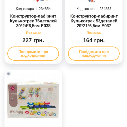
234854
234853
Конструктор-лабіринт
Конструктор-лабиринт
Кулькотрек 76деталей
Кулькотрек 53деталей
30*24*6,5см E038
29*21*6,5см E037
227 грн.
164 грн.
Повідомити про
Повідомити про
надходження
надходження