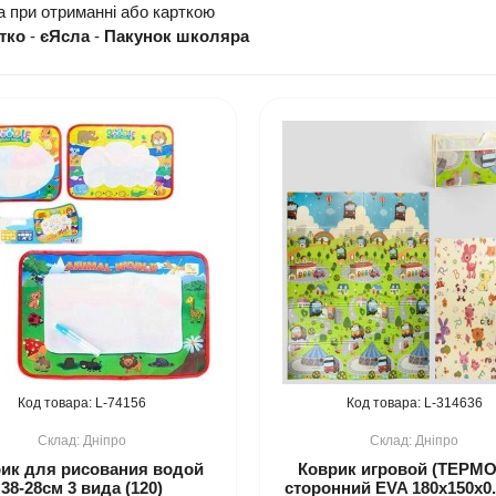
а при отриманні або карткою
тко
-
єЯсла
-
Пакунок школяра
74156
314636
Дніпро
Дніпро
ик для рисования водой
Коврик игровой (ТЕРМО)
38-28см 3 вида (120)
сторонний EVA 180х150х0.