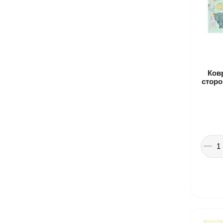
Ков
сторо