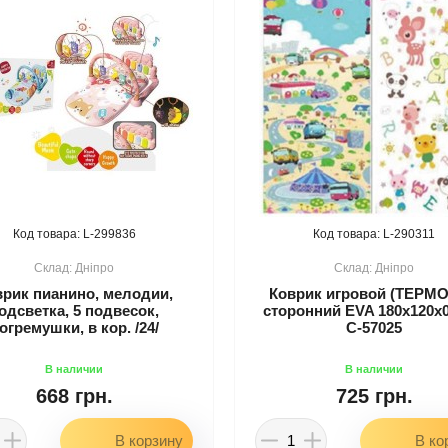
299836
290311
Дніпро
Дніпро
врик пианино, мелодии,
Коврик игровой (ТЕРМО)
одсветка, 5 подвесок,
сторонний EVA 180х120х0
огремушки, в кор. /24/
C-57025
668 грн.
725 грн.