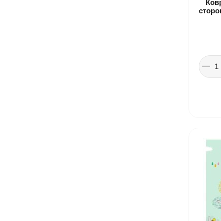
Ков
сторо