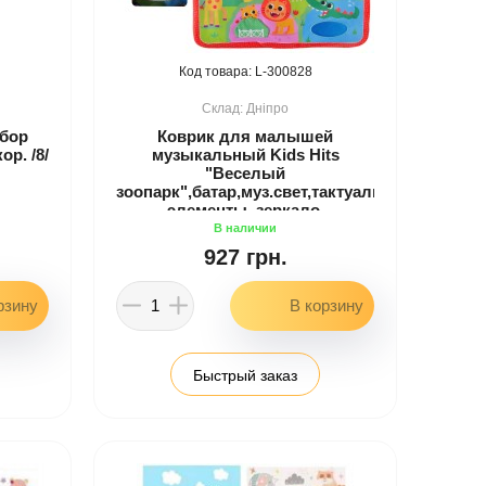
300828
Дніпро
абор
Коврик для малышей
р. /8/
музыкальный Kids Hits
"Веселый
зоопарк",батар,муз.свет,тактуальные
элементы, зеркало,
размер80*60см., кор.48*31*6см
/10/
927 грн.
Быстрый заказ