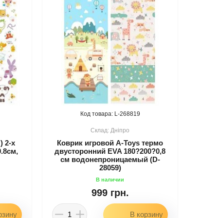
268819
Дніпро
 2-х
Коврик игровой A-Toys термо
.8см,
двусторонний EVA 180?200?0,8
см водонепроницаемый (D-
28059)
999 грн.