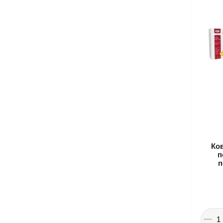
Ко
п
п