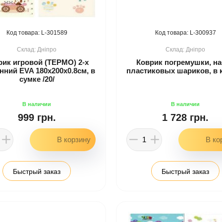
301589
300937
Дніпро
Дніпро
рик игровой (ТЕРМО) 2-х
Коврик погремушки, н
нний EVA 180х200х0.8см, в
пластиковых шариков, в ко
сумке /20/
999 грн.
1 728 грн.
Быстрый заказ
Быстрый заказ