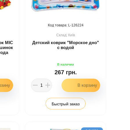
126224
Київ
ок MIC
Детский коврик "Морское дно"
ашинок
с водой
года
267 грн.
Быстрый заказ