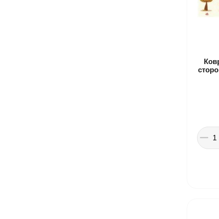
Ков
сторо