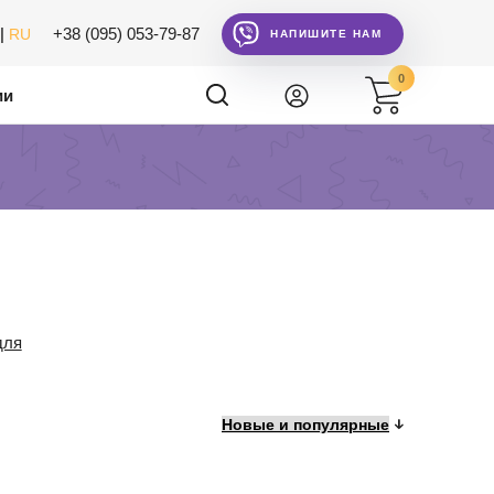
|
+38 (095) 053-79-87
RU
НАПИШИТЕ НАМ
0
ии
для