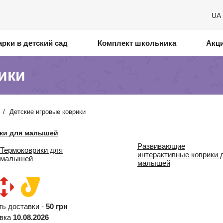
UA
рки в детский сад
Комплект школьника
Акц
ики
/
Детские игровые коврики
ки для малышей
Развивающие
Термоковрики для
интерактивные коврики 
малышей
малышей
ть доставки -
50 грн
авка
10.08.2026