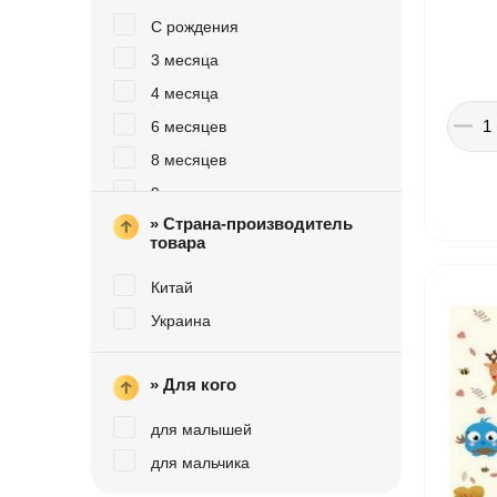
С рождения
Іграшки в дитячий садок
3 месяца
Подарки для детей
4 месяца
6 месяцев
8 месяцев
9 месяцев
» Страна-производитель
10 месяцев
товара
1 год
Китай
від 1 року
Украина
» Для кого
для малышей
для мальчика