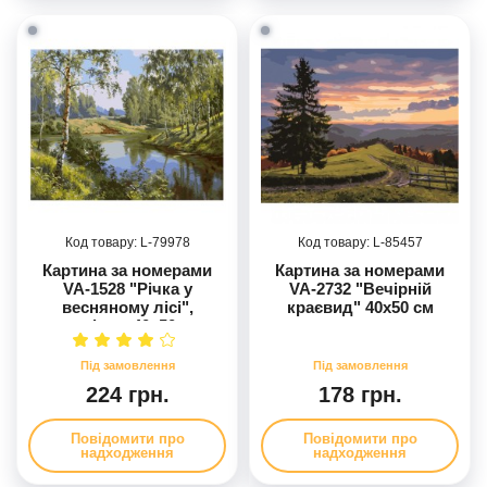
79978
85457
Картина за номерами
Картина за номерами
VA-1528 "Річка у
VA-2732 "Вечірній
весняному лісі",
краєвид" 40х50 см
розміром 40х50 см
224 грн.
178 грн.
Повідомити про
Повідомити про
надходження
надходження