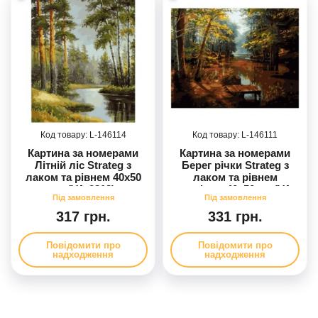
146114
146111
Картина за номерами
Картина за номерами
Літній ліс Strateg з
Берег річки Strateg з
лаком та рівнем 40х50
лаком та рівнем
см (VA-0312)
розміром 40х50 см (VA-
0287)
317 грн.
331 грн.
Повідомити про
Повідомити про
надходження
надходження