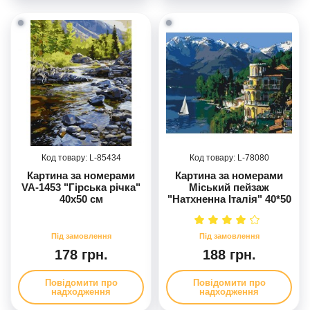
85434
78080
Картина за номерами
Картина за номерами
VA-1453 "Гірська річка"
Міський пейзаж
40х50 см
"Натхненна Італія" 40*50
см
178 грн.
188 грн.
Повідомити про
Повідомити про
надходження
надходження