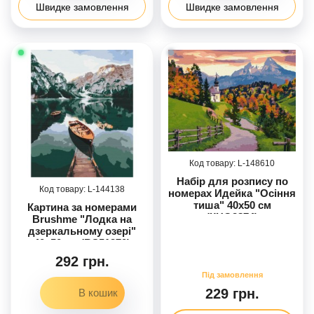
Швидке замовлення
Швидке замовлення
148610
Набір для розпису по
144138
номерах Идейка "Осіння
тиша" 40x50 см
Картина за номерами
(КНО2874)
Brushme "Лодка на
дзеркальному озері"
40x50 см (BS51370)
292 грн.
229 грн.