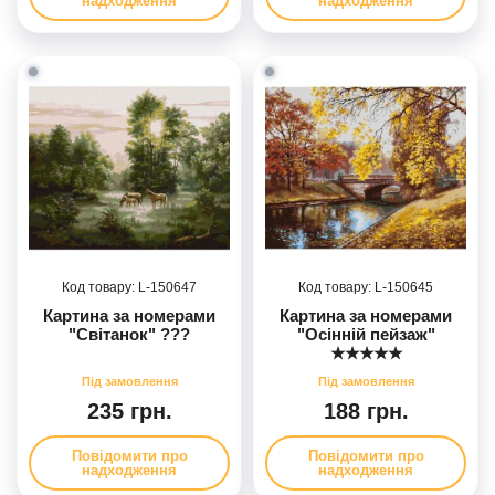
надходження
надходження
150647
150645
Картина за номерами
Картина за номерами
"Світанок" ???
"Осінній пейзаж"
★★★★★
235 грн.
188 грн.
Повідомити про
Повідомити про
надходження
надходження