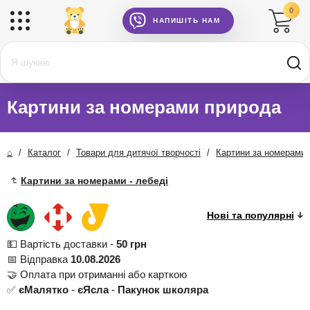
0
НАПИШІТЬ НАМ
Картини за номерами природа
⌂
/
Каталог
/
Товари для дитячої творчості
/
Картини за номерами
Картини за номерами - лебеді
💵 Вартість доставки -
50 грн
📅 Відправка
10.08.2026
🤝 Оплата при отриманні або карткою
✅
єМалятко
-
єЯсла
-
Пакунок школяра