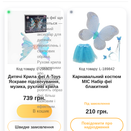
Крила феї що
рухаються
—
яскравий
аксесуар для
дитячих
перевтілень і
святкових
образів.
Рухомі крила
зі світловими
296801
189842
або
Дитячі Крила феї A-Toys
Карнавальний костюм
механічними
Яскраве підсвічування,
MIC Набір феї
ефектами
музика, рухливі крила
блакитний
роблять образ
феї більш
739 грн.
казковим і
ефектним.
210 грн.
Повідомити про
Швидке замовлення
надходження