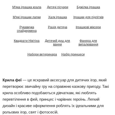
М'яка іграшка коала
Дитячі пісуари
Бджілка іграшка
М'які іграшки лапки
Халк іграшка
Іграшки для підлітків
Рукавичка
Рація дитяча
Іграшкові міксери
спайдермена
Квадрати Нікітіна
Дитячий душ для
Фанера для
ванни
випалювання
Набори ветеринара
Набір принцеси
Крила феї
— це яскравий аксесуар для дитячих ігор, який
перетворює звичайну гру на справжню казкову пригоду. Такі
крила особливо подобаються дівчаткам, які люблять
перевтілення в фей, принцес і чарівних героїнь. Легкий
дизайн і красиве оформлення роблять їх ідеальними для
рольових ігор, свят і фотосесій.