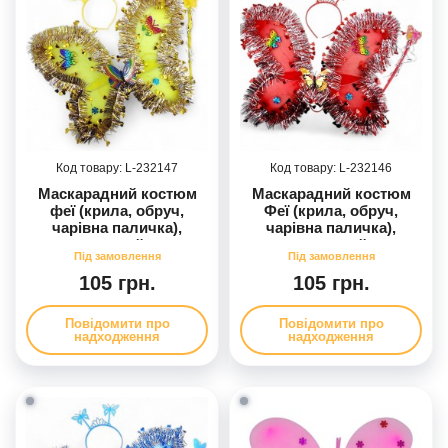
232147
232146
Маскарадний костюм
Маскарадний костюм
феї (крила, обруч,
Феї (крила, обруч,
чарівна паличка),
чарівна паличка),
жовтий
червоний
105 грн.
105 грн.
Повідомити про
Повідомити про
надходження
надходження