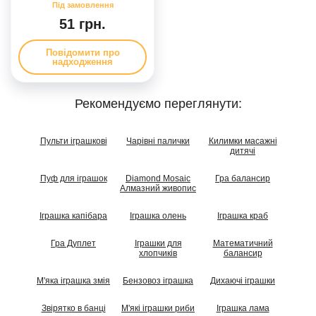
51 грн.
Повідомити про
надходження
Рекомендуємо переглянути:
Пульти іграшкові
Чарівні палички
Килимки масажні
дитячі
Пуф для іграшок
Diamond Mosaic
Гра балансир
Алмазний живопис
Іграшка капібара
Іграшка олень
Іграшка краб
Гра Дуплет
Іграшки для
Математичний
хлопчиків
балансир
М'яка іграшка змія
Бензовоз іграшка
Дихаючі іграшки
Звірятко в банці
М'які іграшки риби
Іграшка лама