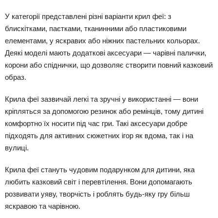
У категорії представлені різні варіанти крил феї: з
блискітками, паєтками, тканинними або пластиковими
елементами, у яскравих або ніжних пастельних кольорах.
Деякі моделі мають додаткові аксесуари — чарівні палички,
корони або спіднички, що дозволяє створити повний казковий
образ.
Крила феї зазвичай легкі та зручні у використанні — вони
кріпляться за допомогою резинок або ремінців, тому дитині
комфортно їх носити під час гри. Такі аксесуари добре
підходять для активних сюжетних ігор як вдома, так і на
вулиці.
Крила феї стануть чудовим подарунком для дитини, яка
любить казковий світ і перевтілення. Вони допомагають
розвивати уяву, творчість і роблять будь-яку гру більш
яскравою та чарівною.