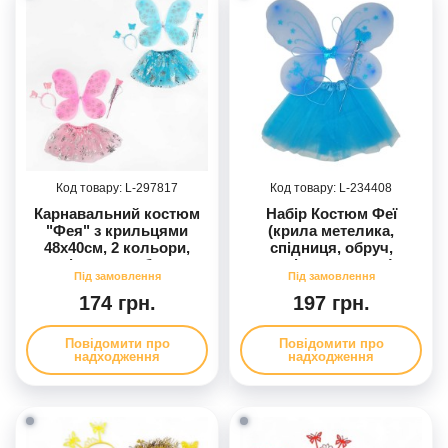
297817
234408
Карнавальний костюм
Набір Костюм Феї
"Фея" з крильцями
(крила метелика,
48х40см, 2 кольори,
спідниця, обруч,
спідничка, обруч,
чарівна паличка)
чарівна паличка (120)
блакитний
174 грн.
197 грн.
Повідомити про
Повідомити про
надходження
надходження