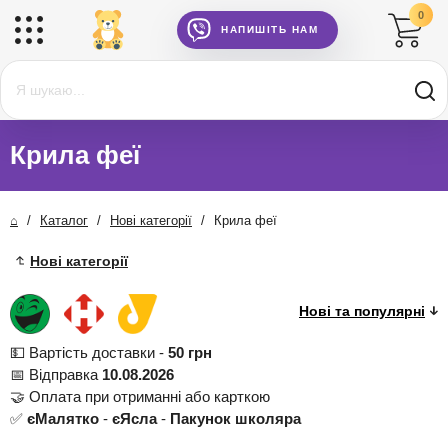
0
НАПИШІТЬ НАМ
Крила феї
⌂
/
Каталог
/
Нові категорії
/
Крила феї
Нові категорії
💵 Вартість доставки -
50 грн
📅 Відправка
10.08.2026
🤝 Оплата при отриманні або карткою
✅
єМалятко
-
єЯсла
-
Пакунок школяра