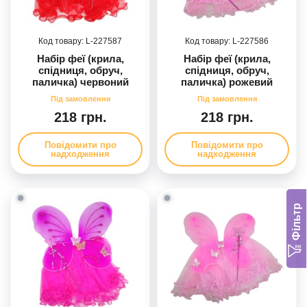
227587
227586
Набір феї (крила,
Набір феї (крила,
спідниця, обруч,
спідниця, обруч,
паличка) червоний
паличка) рожевий
218 грн.
218 грн.
Повідомити про
Повідомити про
надходження
надходження
Фільтр