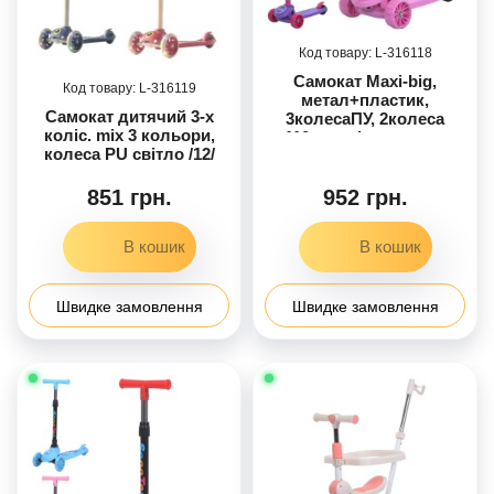
316118
Самокат Maxi-big,
316119
метал+пластик,
Самокат дитячий 3-х
3колесаПУ, 2колеса
коліс. mix 3 кольори,
110мм світло, заднє
колеса PU світло /12/
80мм, кермо (
3положення, min 62см, 1
положення 68см, max
851 грн.
952 грн.
78см), підніжка 30-12см,
3 кольори, у п/е /6/
Швидке замовлення
Швидке замовлення