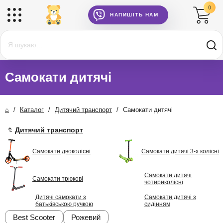
0
НАПИШІТЬ НАМ
Самокати дитячі
⌂
/
Каталог
/
Дитячий транспорт
/
Самокати дитячі
Дитячий транспорт
Самокати двоколісні
Самокати дитячі 3-х колісні
Самокати дитячі
Самокати трюкові
чотириколісні
Дитячі самокати з
Самокати дитячі з
батьківською ручкою
сидінням
Best Scooter
Рожевий