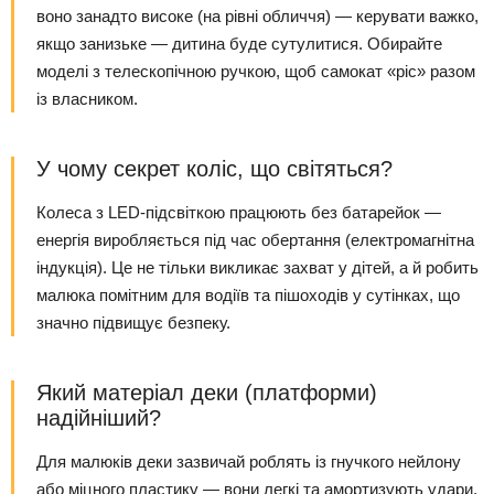
воно занадто високе (на рівні обличчя) — керувати важко,
якщо занизьке — дитина буде сутулитися. Обирайте
моделі з телескопічною ручкою, щоб самокат «ріс» разом
із власником.
У чому секрет коліс, що світяться?
Колеса з LED-підсвіткою працюють без батарейок —
енергія виробляється під час обертання (електромагнітна
індукція). Це не тільки викликає захват у дітей, а й робить
малюка помітним для водіїв та пішоходів у сутінках, що
значно підвищує безпеку.
Який матеріал деки (платформи)
надійніший?
Для малюків деки зазвичай роблять із гнучкого нейлону
або міцного пластику — вони легкі та амортизують удари.