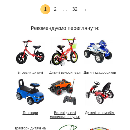
1
2
...
32
→
Рекомендуємо переглянути:
Біговели дитячі
Дитячі велосипеди
Дитячі квадроцикли
Толокари
Великі дитячі
Дитячі веломобілі
машинки на пульті
Трактори дитячі на