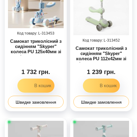
313453
313452
Самокат триколісний з
сидінням "Skyper"
Самокат триколісний з
колеса PU 125х40мм зі
сидінням "Skyper"
світлом, музика та
колеса PU 112х42мм зі
підсвічування
світлом, озвучування та
платформи, кермо
підсвічування
1 732 грн.
1 239 грн.
складане EF-3466-46
платформи, кермо
складане LS-2911-37
Швидке замовлення
Швидке замовлення