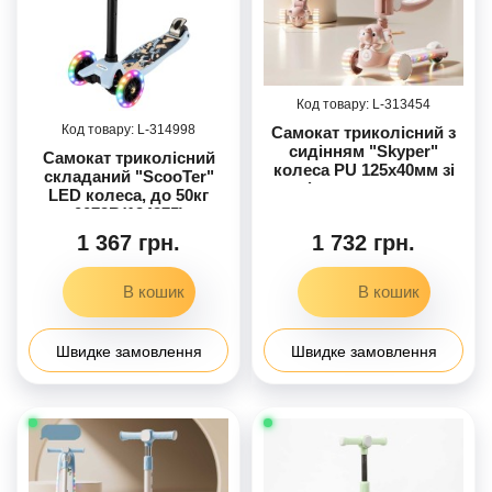
313454
314998
Самокат триколісний з
сидінням "Skyper"
Самокат триколісний
колеса PU 125х40мм зі
складаний "ScooTer"
світлом, музика та
LED колеса, до 50кг
підсвічування
0072R(124375)
платформи, кермо
1 367 грн.
1 732 грн.
складане EF-5933-81
Швидке замовлення
Швидке замовлення