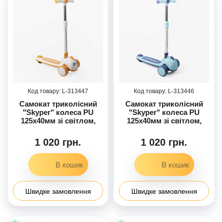
313447
313446
Самокат триколісний
Самокат триколісний
"Skyper" колеса PU
"Skyper" колеса PU
125х40мм зі світлом,
125х40мм зі світлом,
озвучування та
озвучування та
підсвічування
підсвічування
1 020 грн.
1 020 грн.
платформи, кермо
платформи, кермо
складне, в кор. /6/
складне, в кор. /6/
Швидке замовлення
Швидке замовлення