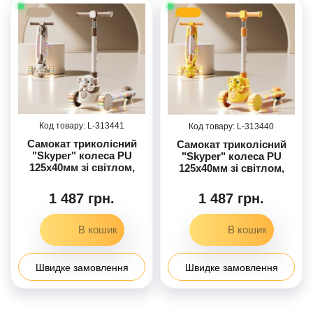
313441
313440
Самокат триколісний
Самокат триколісний
"Skyper" колеса PU
"Skyper" колеса PU
125х40мм зі світлом,
125х40мм зі світлом,
озвучування та
озвучування та
підсвічування
підсвічування
1 487 грн.
1 487 грн.
платформи, кермо
платформи, кермо
складане LF-2181/42
складане LF-1061/39
Швидке замовлення
Швидке замовлення