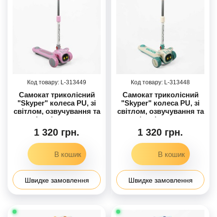
313449
313448
Самокат триколісний
Самокат триколісний
"Skyper" колеса PU, зі
"Skyper" колеса PU, зі
світлом, озвучування та
світлом, озвучування та
підсвічування
підсвічування
платформи, кермо
платформи, кермо
1 320 грн.
1 320 грн.
складане JN-3069-70
складане JN-1993-40
Швидке замовлення
Швидке замовлення