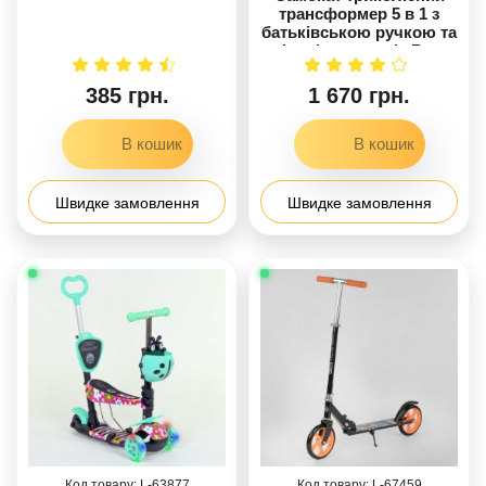
трансформер 5 в 1 з
батьківською ручкою та
підсвіткою коліс Best
Scooter Абстракція
(19870)
385 грн.
1 670 грн.
Швидке замовлення
Швидке замовлення
63877
67459