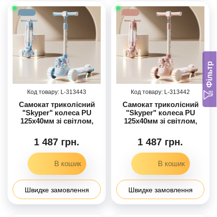
Фільтр
313443
313442
Самокат триколісний
Самокат триколісний
"Skyper" колеса PU
"Skyper" колеса PU
125х40мм зі світлом,
125х40мм зі світлом,
озвучування та
озвучування та
підсвічування
підсвічування
1 487 грн.
1 487 грн.
платформи, кермо
платформи, кермо
складане LF-9603/48
складане LF-3254/45
Швидке замовлення
Швидке замовлення