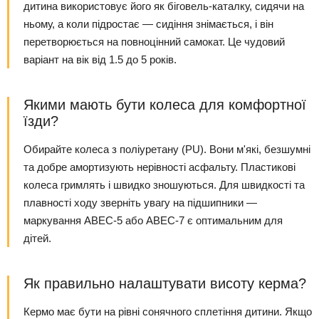
дитина використовує його як біговель-каталку, сидячи на
ньому, а коли підростає — сидіння знімається, і він
перетворюється на повноцінний самокат. Це чудовий
варіант на вік від 1.5 до 5 років.
Якими мають бути колеса для комфортної
їзди?
Обирайте колеса з поліуретану (PU). Вони м'які, безшумні
та добре амортизують нерівності асфальту. Пластикові
колеса гримлять і швидко зношуються. Для швидкості та
плавності ходу зверніть увагу на підшипники —
маркування ABEC-5 або ABEC-7 є оптимальним для
дітей.
Як правильно налаштувати висоту керма?
Кермо має бути на рівні сонячного сплетіння дитини. Якщо