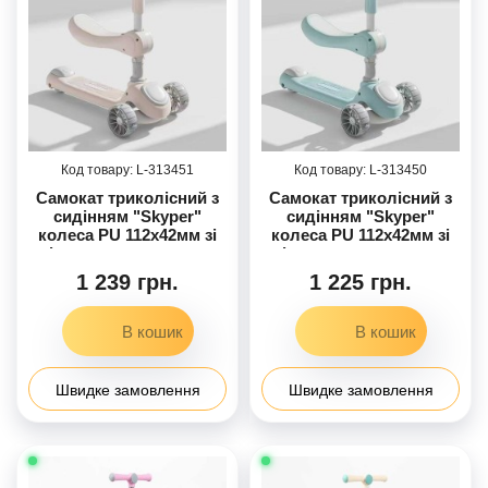
313450
313451
Самокат триколісний з
Самокат триколісний з
сидінням "Skyper"
сидінням "Skyper"
колеса PU 112х42мм зі
колеса PU 112х42мм зі
світлом, озвучування та
світлом, озвучування та
підсвічування
підсвічування
1 239 грн.
1 225 грн.
платформи, кермо
платформи, кермо
складане LS-1408-97
складане LS-1520-31
Швидке замовлення
Швидке замовлення