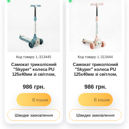
313445
313444
Самокат триколісний
Самокат триколісний
"Skyper" колеса PU
"Skyper" колеса PU
125х40мм зі світлом,
125х40мм зі світлом,
озвучування та
озвучування та
підсвічування
підсвічування
986 грн.
986 грн.
платформи, кермо
платформи, кермо
складне /6/
складне /6/
Швидке замовлення
Швидке замовлення