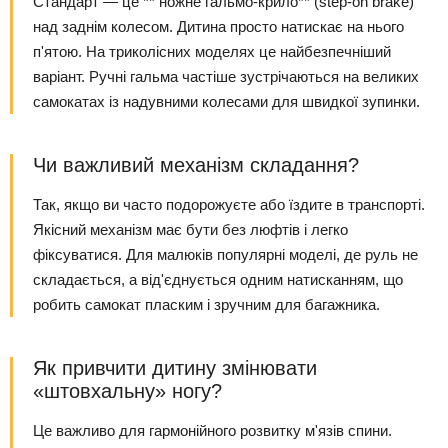
Стандарт — це ** ножне гальмо-крило** (step-on brake)
над заднім колесом. Дитина просто натискає на нього
п'ятою. На триколісних моделях це найбезпечніший
варіант. Ручні гальма частіше зустрічаються на великих
самокатах із надувними колесами для швидкої зупинки.
Чи важливий механізм складання?
Так, якщо ви часто подорожуєте або їздите в транспорті.
Якісний механізм має бути без люфтів і легко
фіксуватися. Для малюків популярні моделі, де руль не
складається, а від'єднується одним натисканням, що
робить самокат пласким і зручним для багажника.
Як привчити дитину змінювати
«штовхальну» ногу?
Це важливо для гармонійного розвитку м'язів спини.