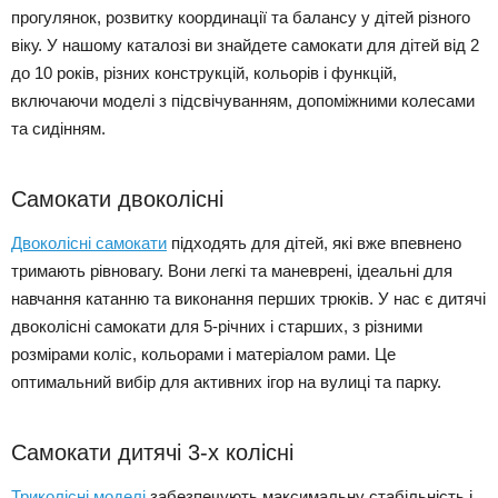
прогулянок,
розвитку
координації
та
балансу
у
дітей
різного
віку.
У
нашому
каталозі
ви
знайдете
самокати
для
дітей
від
2
до
10
років
,
різних
конструкцій,
кольорів
і
функцій,
включаючи
моделі
з
підсвічуванням,
допоміжними
колесами
та
сидінням.
Самокати двоколісні
Двоколісні самокати
підходять для дітей, які вже впевнено
тримають рівновагу. Вони легкі та маневрені, ідеальні для
навчання катанню та виконання перших трюків. У нас є дитячі
двоколісні самокати для 5-річних і старших, з різними
розмірами коліс, кольорами і матеріалом рами. Це
оптимальний вибір для активних ігор на вулиці та парку.
Самокати дитячі 3-х колісні
Триколісні моделі
забезпечують максимальну стабільність і