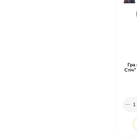
Гра
Стіч"