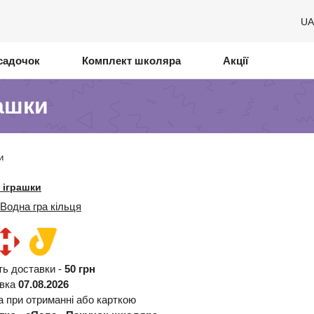
UA
садочок
Комплект школяра
Акції
рашки
и
 іграшки
Водна гра кільця
ть доставки -
50 грн
авка
07.08.2026
а при отриманні або карткою