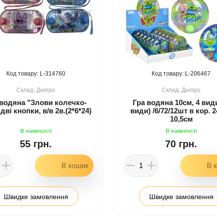
314760
206467
Дніпро
Дніпро
 водяна "Злови колечко-
Гра водяна 10см, 4 види
 дві кнопки, в/в 2в.(2*6*24)
види) /6/72/12шт в кор. 2
10,5см
55 грн.
70 грн.
Швидке замовлення
Швидке замовлення