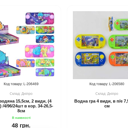
206469
206580
Дніпро
Дніпро
водяна 15,5см, 2 види, (4
Водна гра 4 види, в п/е 7,
 /4/96/24шт в кор. 34-26,5-
см
8см
48 грн.