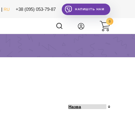
|
+38 (095) 053-79-87
RU
НАПИШІТЬ НАМ
0