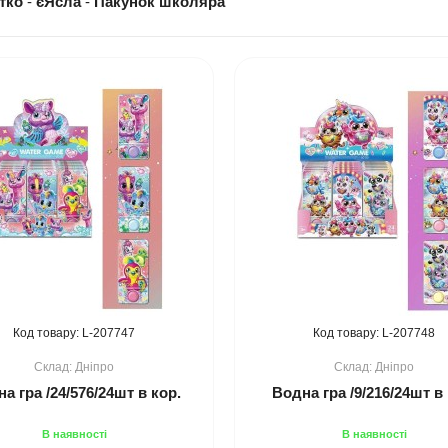
тко
-
єЯсла
-
Пакунок школяра
207747
207748
Дніпро
Дніпро
а гра /24/576/24шт в кор.
Водна гра /9/216/24шт в 