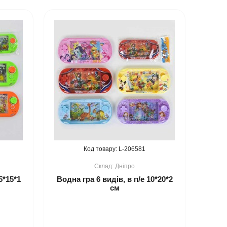
206581
Дніпро
5*15*1
Водна гра 6 видів, в п/е 10*20*2
см