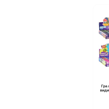
Гра 
види)