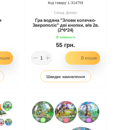
314759
Дніпро
и
Гра водяна "Злови колечко-
Зверополіс" дві кнопки, в/в 2в.
(2*6*24)
55 грн.
Швидке замовлення