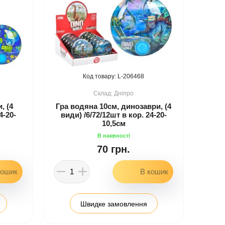
206468
Дніпро
, (4
Гра водяна 10см, динозаври, (4
4-20-
види) /6/72/12шт в кор. 24-20-
10,5см
70 грн.
Швидке замовлення