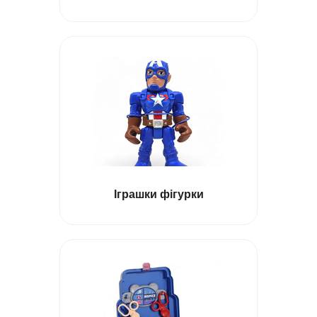
Дитячі касові апарати
Іграшки фігурки