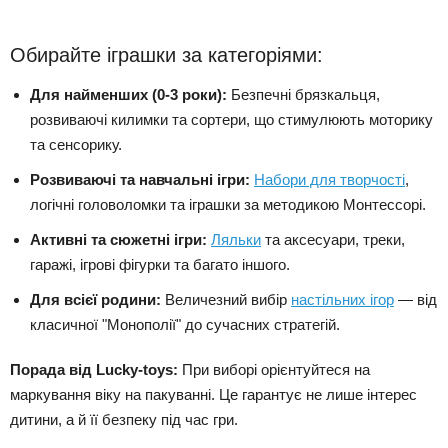
Обирайте іграшки за категоріями:
Для найменших (0-3 роки):
Безпечні брязкальця,
розвиваючі килимки та сортери, що стимулюють моторику
та сенсорику.
Розвиваючі та навчальні ігри:
Набори для творчості
,
логічні головоломки та іграшки за методикою Монтессорі.
Активні та сюжетні ігри:
Ляльки
та аксесуари, треки,
гаражі, ігрові фігурки та багато іншого.
Для всієї родини:
Величезний вибір
настільних ігор
— від
класичної "Монополії" до сучасних стратегій.
Порада від Lucky-toys:
При виборі орієнтуйтеся на
маркування віку на пакуванні. Це гарантує не лише інтерес
дитини, а й її безпеку під час гри.