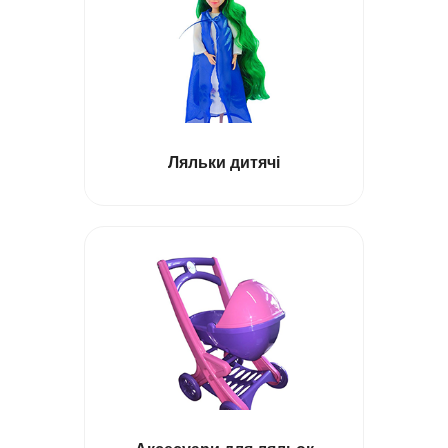
Ляльки дитячі
Трактори на радіокеруванні
Машинки на радіокеруванні