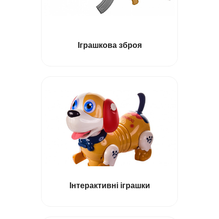
Іграшки повторюшки
Іграшкова зброя
Трактори іграшки
Кобмайни дитячі
Трамваї іграшки
Металеві машинки
Інтерактивні іграшки