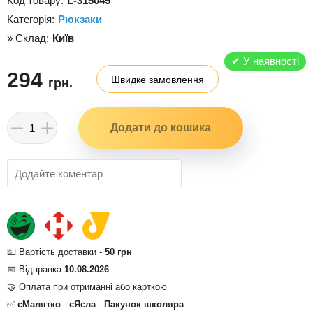
Код товару:
L-315045
Категорія:
Рюкзаки
» Склад:
Київ
✔
У наявності
294
Швидке замовлення
грн.
💵 Вартість доставки -
50 грн
📅 Відправка
10.08.2026
🤝 Оплата при отриманні або карткою
✅
єМалятко
-
єЯсла
-
Пакунок школяра