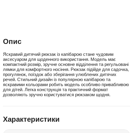
Опис
Яскравий дитячий рюкзак із капібарою стане чудовим
аксесуаром для щоденного використання. Модель має
компактний розмір, зручне основне відділення та регульовані
лямки для комфортного носіння. Рюкзак підійде для садочка,
прогулянок, поїздок або зберігання улюблених дитячих
речей. Стильний дизайн із популярною капібарою та
яскравими кольорами робить модель особливо привабливою
для дітей. Легка конструкція та практичний формат
дозволяють зручно користуватися рюкзаком щодня.
Характеристики