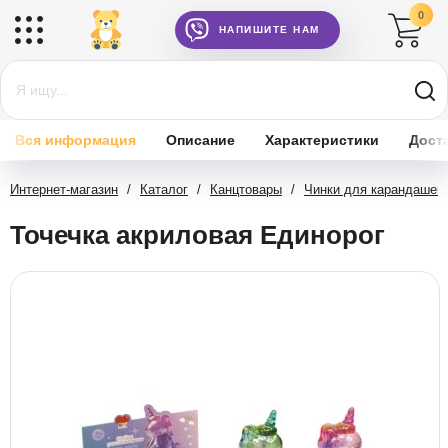
0
НАПИШИТЕ НАМ
Вся информация
Описание
Характеристики
Дост
Интернет-магазин
/
Каталог
/
Канцтовары
/
Чинки для карандашей
Точечка акриловая Единорог