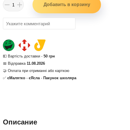
💵 Вартість доставки -
50 грн
📅 Відправка
11.08.2026
🤝 Оплата при отриманні або карткою
✅
єМалятко
-
єЯсла
-
Пакунок школяра
Описание