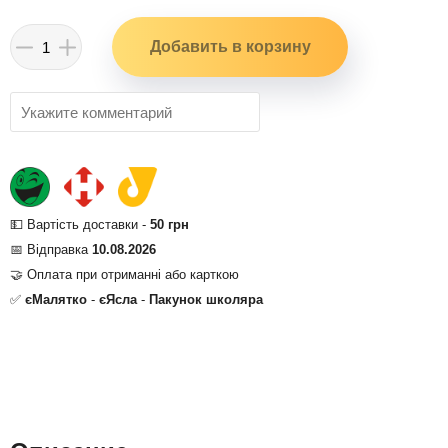
💵 Вартість доставки -
50 грн
📅 Відправка
10.08.2026
🤝 Оплата при отриманні або карткою
✅
єМалятко
-
єЯсла
-
Пакунок школяра