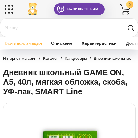
0
НАПИШИТЕ НАМ
Вся информация
Описание
Характеристики
Дост
Интернет-магазин
/
Каталог
/
Канцтовары
/
Дневники школьные
Дневник школьный GAME ON,
А5, 40л, мягкая обложка, скоба,
УФ-лак, SMART Line