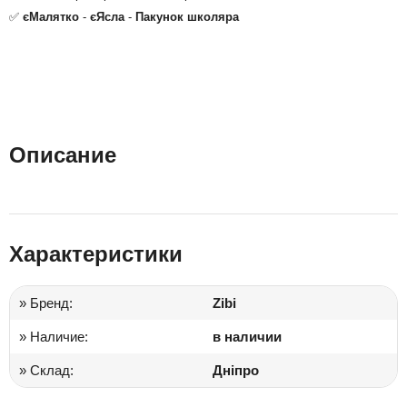
✅
єМалятко
-
єЯсла
-
Пакунок школяра
Описание
Характеристики
» Бренд:
Zibi
» Наличие:
в наличии
» Склад:
Дніпро