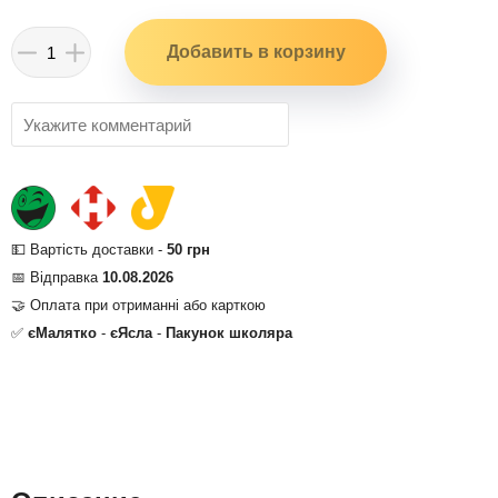
💵 Вартість доставки -
50 грн
📅 Відправка
10.08.2026
🤝 Оплата при отриманні або карткою
✅
єМалятко
-
єЯсла
-
Пакунок школяра