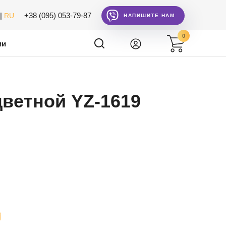
|
+38 (095) 053-79-87
RU
НАПИШИТЕ НАМ
0
ии
цветной YZ-1619