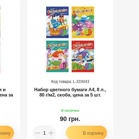
333043
и и
Набор цветного бумаги А4, 8 л.,
Наб
ена за
80 г/м2, скоба, цена за 5 шт.
л., 8
90 грн.