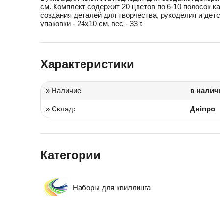
см. Комплект содержит 20 цветов по 6-10 полосок к
создания деталей для творчества, рукоделия и детс
Іграшки в дитячий садок
упаковки - 24х10 см, вес - 33 г.
Подарки для детей
Характеристики
» Наличие:
в налич
» Склад:
Дніпро
Категории
Наборы для квиллинга