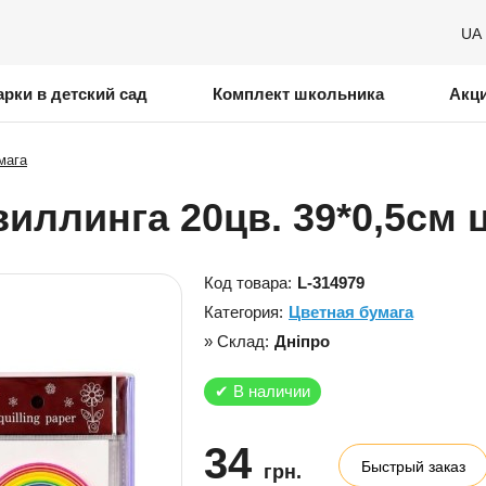
UA
рки в детский сад
Комплект школьника
Акц
мага
иллинга 20цв. 39*0,5см 
Код товара:
L-314979
Категория:
Цветная бумага
» Склад:
Дніпро
✔
В наличии
34
Быстрый заказ
грн.