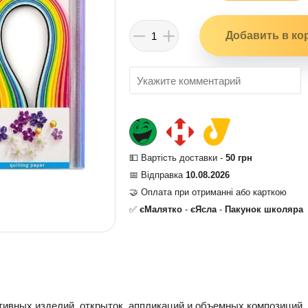
💵 Вартість доставки -
50 грн
📅 Відправка
10.08.2026
🤝 Оплата при отриманні або карткою
✅
єМалятко
-
єЯсла
-
Пакунок школяра
тивных изделий, открыток, аппликаций и объемных композиций. 