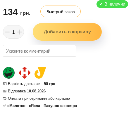
✔
В наличии
134
Быстрый заказ
грн.
💵 Вартість доставки -
50 грн
📅 Відправка
10.08.2026
🤝 Оплата при отриманні або карткою
✅
єМалятко
-
єЯсла
-
Пакунок школяра