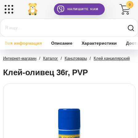
0
НАПИШИТЕ НАМ
Вся информация
Описание
Характеристики
Дост
Интернет-магазин
/
Каталог
/
Канцтовары
/
Клей канцелярский
Клей-оливец 36г, PVP