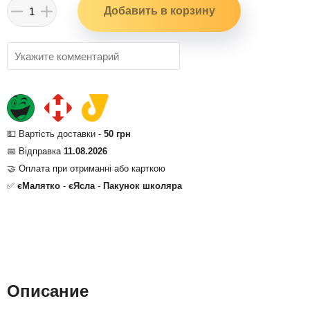
💵 Вартість доставки -
50 грн
📅 Відправка
11.08.2026
🤝 Оплата при отриманні або карткою
✅
єМалятко
-
єЯсла
-
Пакунок школяра
Описание