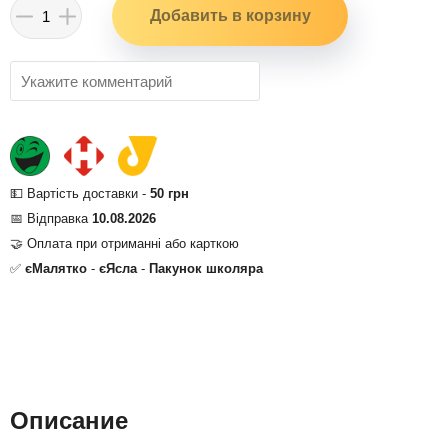
💵 Вартість доставки -
50 грн
📅 Відправка
10.08.2026
🤝 Оплата при отриманні або карткою
✅
єМалятко
-
єЯсла
-
Пакунок школяра
Описание