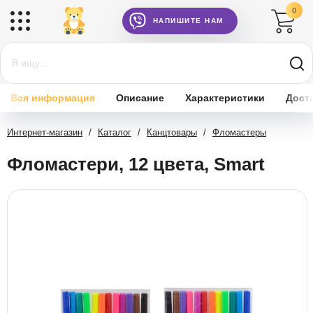
0
НАПИШИТЕ НАМ
Вся информация
Описание
Характеристики
Дост
Интернет-магазин
/
Каталог
/
Канцтовары
/
Фломастеры
Фломастери, 12 цвета, Smart