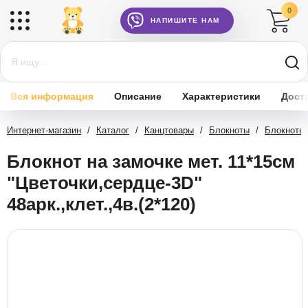
0
НАПИШИТЕ НАМ
Вся информация
Описание
Характеристики
Дост
Интернет-магазин
/
Каталог
/
Канцтовары
/
Блокноты
/
Блокноты 
Блокнот на замочке мет. 11*15см
"Цветочки,сердце-3D"
48арк.,клет.,4в.(2*120)