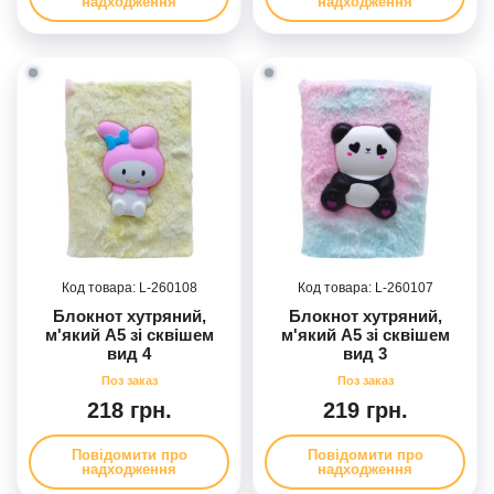
надходження
надходження
260108
260107
Блокнот хутряний,
Блокнот хутряний,
м'який А5 зі сквішем
м'який А5 зі сквішем
вид 4
вид 3
218 грн.
219 грн.
Повідомити про
Повідомити про
надходження
надходження