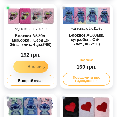
311595
200270
Блокнот А5/80арк.
Блокнот А5/80л.
хутр.обкл."Стіч"
мех.обкл. "Сердце-
клет.,3в.(2*50)
Girls" клит., 4цв.(2*60)
192 грн.
160 грн.
Повідомити про
Быстрый заказ
надходження