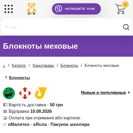
0
НАПИШИТЕ НАМ
Блокноты меховые
⌂
/
Каталог
/
Канцтовары
/
Блокноты
/
Блокноты меховые
Блокноты
💵 Вартість доставки -
50 грн
📅 Відправка
10.08.2026
🤝 Оплата при отриманні або карткою
✅
єМалятко
-
єЯсла
-
Пакунок школяра