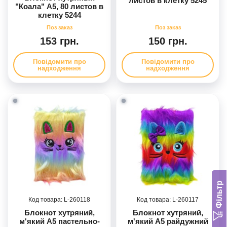
листов в клетку 5245
"Коала" А5, 80 листов в
клетку 5244
153 грн.
150 грн.
Повідомити про
Повідомити про
надходження
надходження
Фільтр
260118
260117
Блокнот хутряний,
Блокнот хутряний,
м'який А5 пастельно-
м'який А5 райдужний