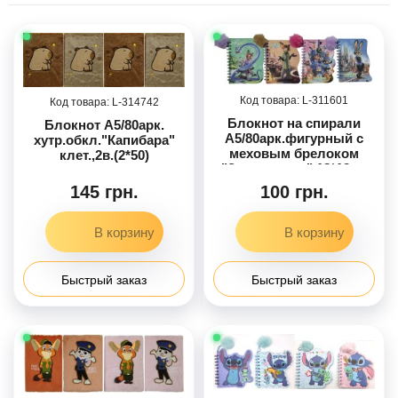
311601
314742
Блокнот на спирали
Блокнот А5/80арк.
А5/80арк.фигурный с
хутр.обкл."Капибара"
меховым брелоком
клет.,2в.(2*50)
"Зверополис" 18*13см
4в.(4*48)
145 грн.
100 грн.
Быстрый заказ
Быстрый заказ