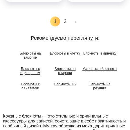
1
2
→
Рекомендуємо переглянути:
Блокноты на
Блокноты в клетку
Блокноты в линейку
замочке
Блокноты с
Блокноты на
Маленькие блокноты
единорогом
спирали
Блокноты с
Блокноты А6
Блокноты на
пайетками
резинке
Кожаные блокноты — это стильные и оригинальные
аксессуары для записей, сочетающие в себе практичность и
необычный дизайн. Мягкая обложка из меха дарит приятные