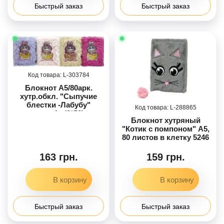
Быстрый заказ
Быстрый заказ
303784
Блокнот А5/80арк.
хутр.обкл. "Сыпучие
блестки -Лабубу"
288865
клет.,4в.(2*50)
Блокнот хутряный
"Котик с помпоном" А5,
80 листов в клетку 5246
163 грн.
159 грн.
Быстрый заказ
Быстрый заказ