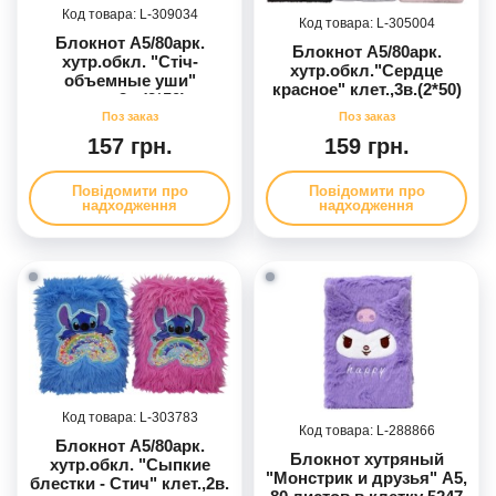
309034
305004
Блокнот А5/80арк.
Блокнот А5/80арк.
хутр.обкл. "Стіч-
хутр.обкл."Сердце
объемные уши"
красное" клет.,3в.(2*50)
клет.,3в.(2*50)
157 грн.
159 грн.
Повідомити про
Повідомити про
надходження
надходження
303783
288866
Блокнот А5/80арк.
Блокнот хутряный
хутр.обкл. "Сыпкие
"Монстрик и друзья" А5,
блестки - Стич" клет.,2в.