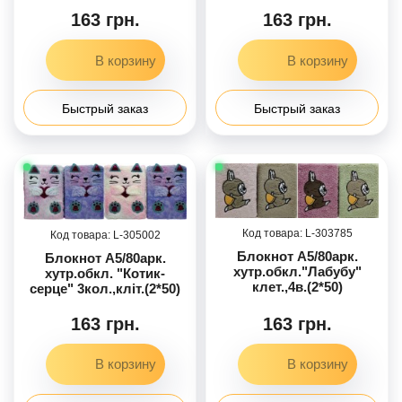
163 грн.
163 грн.
Быстрый заказ
Быстрый заказ
303785
305002
Блокнот А5/80арк.
Блокнот А5/80арк.
хутр.обкл."Лабубу"
хутр.обкл. "Котик-
клет.,4в.(2*50)
серце" 3кол.,кліт.(2*50)
163 грн.
163 грн.