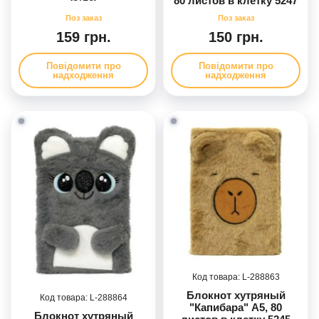
80 листов в клетку 5247
(2*50)
159 грн.
150 грн.
Повідомити про
Повідомити про
надходження
надходження
288863
Блокнот хутряный
288864
"Капибара" А5, 80
Блокнот хутряный