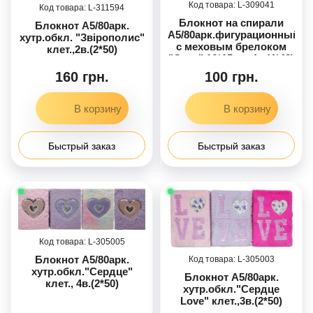
309041
311594
Блокнот на спирали
Блокнот А5/80арк.
А5/80арк.фигурационный
хутр.обкл. "Звірополис"
с меховым брелоком
клет.,2в.(2*50)
"Стич" 16*15см ,4в.(4*48)
160 грн.
100 грн.
Быстрый заказ
Быстрый заказ
305005
Блокнот А5/80арк.
305003
хутр.обкл."Сердце"
Блокнот А5/80арк.
клет., 4в.(2*50)
хутр.обкл."Сердце
Love" клет.,3в.(2*50)