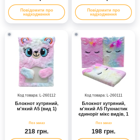
Повідомити про
Повідомити про
надходження
надходження
260112
260111
Блокнот хутряний,
Блокнот хутряний,
м'який А5 (вид 1)
м'який А5 Пухнастик
єдиноріг мікс видів, 1
штука
218 грн.
198 грн.